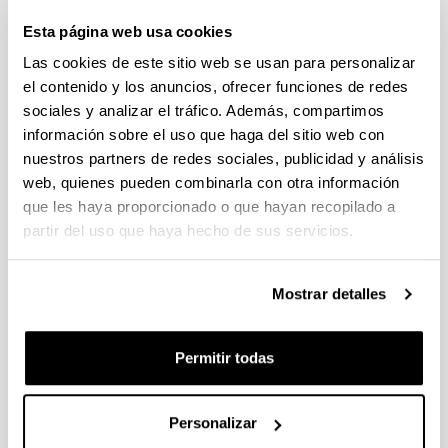
Lenguas en Contextos
Esta página web usa cookies
Multilingües
Las cookies de este sitio web se usan para personalizar
el contenido y los anuncios, ofrecer funciones de redes
sociales y analizar el tráfico. Además, compartimos
información sobre el uso que haga del sitio web con
nuestros partners de redes sociales, publicidad y análisis
web, quienes pueden combinarla con otra información
que les haya proporcionado o que hayan recopilado a
partir del uso que haya hecho de sus servicios.
Nos encontramos inmersos en un mundo
Mostrar detalles
globalizado en el que el multilingüismo se ha
convertido en la norma en la esfera social en
general y en los ámbitos educativo y laboral en
Permitir todas
particular. Es por ello que la adquisición de lenguas
en contextos multilingües se ha erigido en uno de
los ámbitos de investigación con mayor vitalidad en
Personalizar
el campo de las ciencias humanas y sociales.