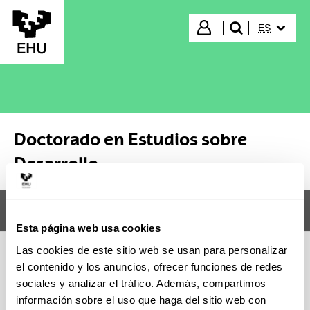
Saltar al contenido principal
IDIOMA S
Iniciar sesión
ES
buscar"
Doctorado en Estudios sobre
Desarrollo
Menú
Doctorado en Estudios sobre Desarrollo
Abr
Esta página web usa cookies
Las cookies de este sitio web se usan para personalizar
el contenido y los anuncios, ofrecer funciones de redes
Doctorado en Estudios sobre
sociales y analizar el tráfico. Además, compartimos
Desarrollo
información sobre el uso que haga del sitio web con