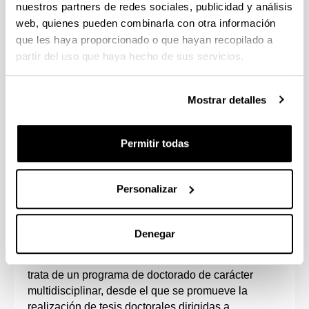
nuestros partners de redes sociales, publicidad y análisis
web, quienes pueden combinarla con otra información
que les haya proporcionado o que hayan recopilado a
partir del uso que haya hecho de sus servicios.
Mostrar detalles
Permitir todas
Este programa está impulsado por el Instituto
Hegoa y los Departamentos de Economía Aplicada
I, Economía Aplicada IV, Sociología, Sociología 2,
Personalizar
Derecho de la Empresa y el Instituo GEZKI.
Está orientado a la formación de investigadores e
Denegar
investigadoras en las materias relacionadas con las
líneas de investigación en las que se estructura. Se
trata de un programa de doctorado de carácter
multidisciplinar, desde el que se promueve la
realización de tesis doctorales dirigidas a