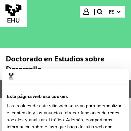
Saltar al contenido principal
IDIOMA S
Iniciar sesión
ES
buscar"
Doctorado en Estudios sobre
Desarrollo
Menú
Doctorado en Estudios sobre Desarrollo
Abr
Esta página web usa cookies
Las cookies de este sitio web se usan para personalizar
el contenido y los anuncios, ofrecer funciones de redes
Doctorado en Estudios sobre
sociales y analizar el tráfico. Además, compartimos
Desarrollo
información sobre el uso que haga del sitio web con