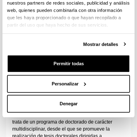
nuestros partners de redes sociales, publicidad y análisis
web, quienes pueden combinarla con otra información
que les haya proporcionado o que hayan recopilado a
partir del uso que haya hecho de sus servicios.
Mostrar detalles
Permitir todas
Este programa está impulsado por el Instituto
Hegoa y los Departamentos de Economía Aplicada
I, Economía Aplicada IV, Sociología, Sociología 2,
Personalizar
Derecho de la Empresa y el Instituo GEZKI.
Está orientado a la formación de investigadores e
Denegar
investigadoras en las materias relacionadas con las
líneas de investigación en las que se estructura. Se
trata de un programa de doctorado de carácter
multidisciplinar, desde el que se promueve la
realización de tesis doctorales dirigidas a