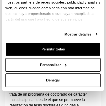
nuestros partners de redes sociales, publicidad y análisis
web, quienes pueden combinarla con otra información
que les haya proporcionado o que hayan recopilado a
partir del uso que haya hecho de sus servicios.
Mostrar detalles
Permitir todas
Este programa está impulsado por el Instituto
Hegoa y los Departamentos de Economía Aplicada
I, Economía Aplicada IV, Sociología, Sociología 2,
Personalizar
Derecho de la Empresa y el Instituo GEZKI.
Está orientado a la formación de investigadores e
Denegar
investigadoras en las materias relacionadas con las
líneas de investigación en las que se estructura. Se
trata de un programa de doctorado de carácter
multidisciplinar, desde el que se promueve la
realización de tesis doctorales dirigidas a