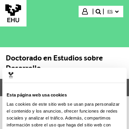
Saltar al contenido principal
IDIOMA S
Iniciar sesión
ES
buscar"
Doctorado en Estudios sobre
Desarrollo
Menú
Doctorado en Estudios sobre Desarrollo
Abr
Esta página web usa cookies
Las cookies de este sitio web se usan para personalizar
el contenido y los anuncios, ofrecer funciones de redes
Doctorado en Estudios sobre
sociales y analizar el tráfico. Además, compartimos
Desarrollo
información sobre el uso que haga del sitio web con