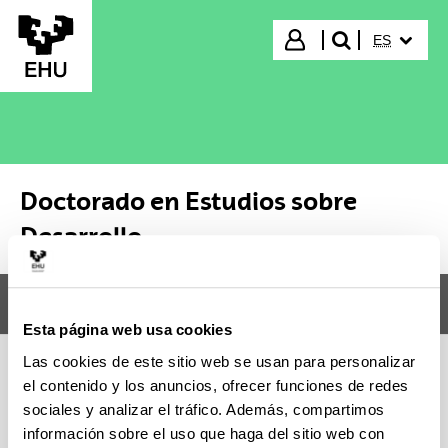
Saltar al contenido principal
IDIOMA S
Iniciar sesión
ES
buscar"
Doctorado en Estudios sobre
Desarrollo
Menú
Doctorado en Estudios sobre Desarrollo
Abr
Esta página web usa cookies
Las cookies de este sitio web se usan para personalizar
el contenido y los anuncios, ofrecer funciones de redes
Doctorado en Estudios sobre
sociales y analizar el tráfico. Además, compartimos
Desarrollo
información sobre el uso que haga del sitio web con