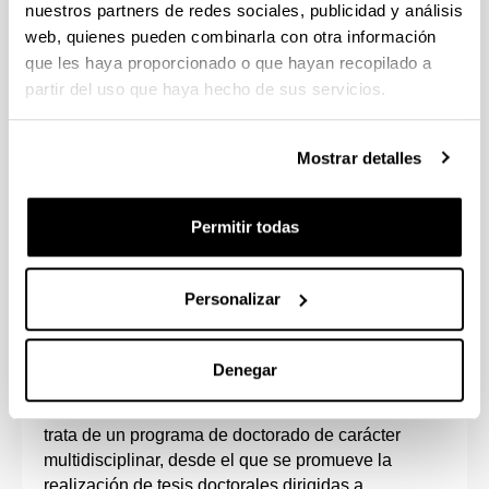
nuestros partners de redes sociales, publicidad y análisis
web, quienes pueden combinarla con otra información
que les haya proporcionado o que hayan recopilado a
partir del uso que haya hecho de sus servicios.
Mostrar detalles
Permitir todas
Este programa está impulsado por el Instituto
Hegoa y los Departamentos de Economía Aplicada
I, Economía Aplicada IV, Sociología, Sociología 2,
Personalizar
Derecho de la Empresa y el Instituo GEZKI.
Está orientado a la formación de investigadores e
Denegar
investigadoras en las materias relacionadas con las
líneas de investigación en las que se estructura. Se
trata de un programa de doctorado de carácter
multidisciplinar, desde el que se promueve la
realización de tesis doctorales dirigidas a