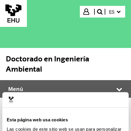
Saltar al contenido principal
IDIOMA S
Iniciar sesión
ES
buscar"
Doctorado en Ingeniería
Ambiental
Menú
Doctorado en Ingeniería Ambiental
Abr
Doctorado en Ingeniería
Esta página web usa cookies
Ambiental
Las cookies de este sitio web se usan para personalizar