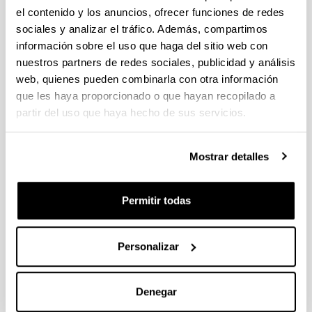
el contenido y los anuncios, ofrecer funciones de redes
sociales y analizar el tráfico. Además, compartimos
información sobre el uso que haga del sitio web con
nuestros partners de redes sociales, publicidad y análisis
web, quienes pueden combinarla con otra información
que les haya proporcionado o que hayan recopilado a
partir del uso que haya hecho de sus servicios.
En este programa de doctorado interuniversitario
Mostrar detalles
participan la Universidad del País Vasco UPV/EHU
(Escuela de Ingeniería de Bilbao, EIB) y la
Universidad de Cantabria UC (ETS de Ingenieros
Permitir todas
de Caminos, Canales y Puertos de Santander,
ETSICCP). El objetivo principal del Programa es la
formación de investigadores de la máxima calidad
Personalizar
científica que consolide su desarrollo profesional
contribuyendo así al progreso científico, técnico,
Denegar
social y económico en el ámbito de la Ingeniería
Ambiental. Este objetivo responde a una creciente