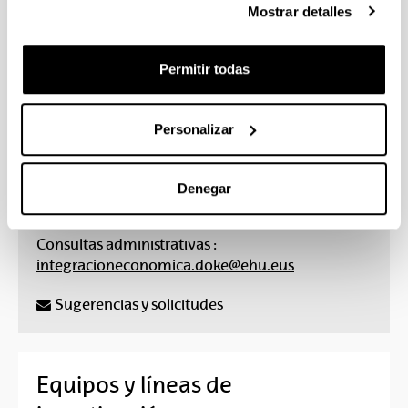
Ciencia de los Datos Aplicada a la Economía e
Mostrar detalles
Impacto Económico de las Tecnologías
Emergentes.
Permitir todas
Personalizar
CONTACTO
Denegar
Consultas académicas :
beatriz.plaza@ehu.eus
Consultas administrativas :
integracioneconomica.doke@ehu.eus
Sugerencias y solicitudes
Equipos y líneas de