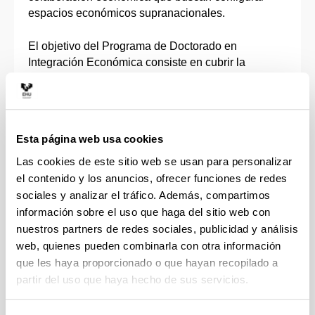
espacios económicos supranacionales.
El objetivo del Programa de Doctorado en
Integración Económica consiste en cubrir la
necesidad de una formación de posgrado
especializada en el estudio de estos procesos de
globalización/integración, sus consecuencias sobre
las economías implicadas y las respuestas para
Esta página web usa cookies
hacer frente a sus efectos incluyendo, también, la
perspectiva regional y local.
Las cookies de este sitio web se usan para personalizar
el contenido y los anuncios, ofrecer funciones de redes
El conjunto de su profesorado cuenta con una
sociales y analizar el tráfico. Además, compartimos
extensa y reconocida actividad investigadora en
información sobre el uso que haga del sitio web con
Globalización y Economía Internacional,
nuestros partners de redes sociales, publicidad y análisis
Instituciones, Política Económica, Políticas
web, quienes pueden combinarla con otra información
Sociales, Medición de la Pobreza, Economía del
que les haya proporcionado o que hayan recopilado a
Trabajo, Teoría de Juegos Aplicada a la Economía,
partir del uso que haya hecho de sus servicios.
Globalización y Competitividad, Economía de los
Recursos Naturales, Economía Regional y Urbana,