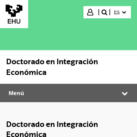
Saltar al contenido principal
IDIOMA S
Iniciar sesión
ES
buscar"
Doctorado en Integración
Económica
Menú
Doctorado en Integración Económica
Abr
Doctorado en Integración
Económica