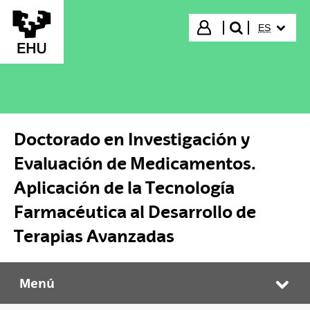
Saltar al contenido principal
IDIOMA S
Iniciar sesión
ES
buscar"
Doctorado en Investigación y
Evaluación de Medicamentos.
Aplicación de la Tecnología
Farmacéutica al Desarrollo de
Terapias Avanzadas
Menú
Doctorado en Investigación y Evaluación de Medicamentos. Aplicación de la Tecnología Farmacéutica al Desarrollo de Terapias Avanzadas
Abr