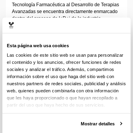
Tecnología Farmacéutica al Desarrollo de Terapias
Avanzadas se encuentra directamente enmarcado
dentro del proceso de I+D+i de la industria
farmacéutica y biotecnológica.
Engloba líneas de investigación en el ámbito de la
Esta página web usa cookies
tecnología farmacéutica, terapia génica y celular,
caracterización de biomateriales y especialmente
Las cookies de este sitio web se usan para personalizar
en el desarrollo de nuevos medicamentos de
el contenido y los anuncios, ofrecer funciones de redes
liberación controlada y continua de fármacos,
sociales y analizar el tráfico. Además, compartimos
péptidos, proteínas, ácidos nucleicos y células.
información sobre el uso que haga del sitio web con
nuestros partners de redes sociales, publicidad y análisis
Por otra parte, se desarrollan proyectos vinculados
web, quienes pueden combinarla con otra información
con la evaluación biofarmacéutica, farmacocinética
que les haya proporcionado o que hayan recopilado a
y farmacoterapéutica de medicamentos, la atención
partir del uso que haya hecho de sus servicios.
farmacéutica y sobre la regulación de
medicamentos biotecnológicos.
Mostrar detalles
Se colabora con diferentes empresas del ámbito