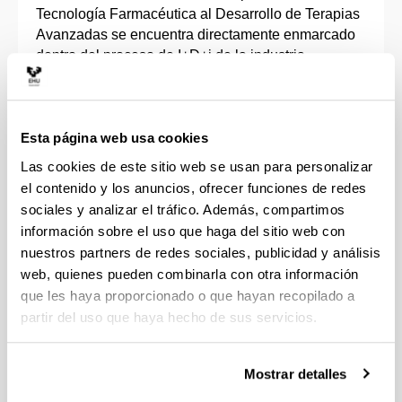
Tecnología Farmacéutica al Desarrollo de Terapias
Avanzadas se encuentra directamente enmarcado
dentro del proceso de I+D+i de la industria
farmacéutica y biotecnológica.
Engloba líneas de investigación en el ámbito de la
Esta página web usa cookies
tecnología farmacéutica, terapia génica y celular,
caracterización de biomateriales y especialmente
Las cookies de este sitio web se usan para personalizar
en el desarrollo de nuevos medicamentos de
el contenido y los anuncios, ofrecer funciones de redes
liberación controlada y continua de fármacos,
sociales y analizar el tráfico. Además, compartimos
péptidos, proteínas, ácidos nucleicos y células.
información sobre el uso que haga del sitio web con
nuestros partners de redes sociales, publicidad y análisis
Por otra parte, se desarrollan proyectos vinculados
web, quienes pueden combinarla con otra información
con la evaluación biofarmacéutica, farmacocinética
que les haya proporcionado o que hayan recopilado a
y farmacoterapéutica de medicamentos, la atención
partir del uso que haya hecho de sus servicios.
farmacéutica y sobre la regulación de
medicamentos biotecnológicos.
Mostrar detalles
Se colabora con diferentes empresas del ámbito