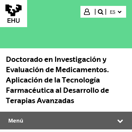
Saltar al contenido principal
IDIOMA S
Iniciar sesión
ES
buscar"
Doctorado en Investigación y
Evaluación de Medicamentos.
Aplicación de la Tecnología
Farmacéutica al Desarrollo de
Terapias Avanzadas
Menú
Doctorado en Investigación y Evaluación de Medicamentos. Aplicación de la Tecnología Farmacéutica al Desarrollo de Terapias Avanzadas
Abr