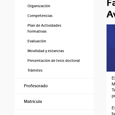
F
Organización
A
Competencias
Plan de Actividades
Formativas
Evaluación
Movilidad y estancias
Presentación de tesis doctoral
Trámites
E
M
Profesorado
T
p
Matrícula
E
f