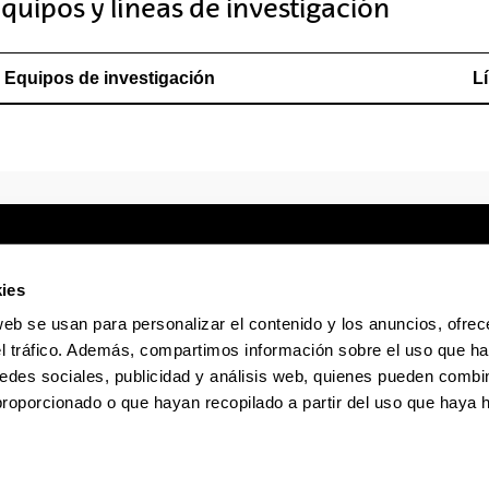
quipos y líneas de investigación
Equipos de investigación
L
ies
web se usan para personalizar el contenido y los anuncios, ofrec
Sede electrónica
Accesibilidad
Infor
el tráfico. Además, compartimos información sobre el uso que ha
edes sociales, publicidad y análisis web, quienes pueden combin
La EHU en Tiktok
La EHU en Bluesky
La EHU
proporcionado o que hayan recopilado a partir del uso que haya