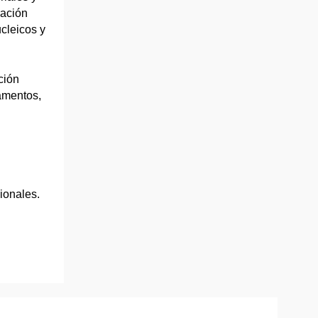
ración
cleicos y
ción
amentos,
ionales.