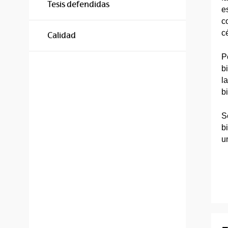
Tesis defendidas
e
c
c
Calidad
P
b
l
b
S
b
u