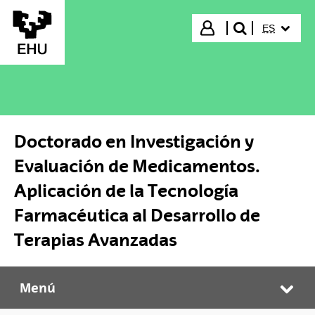
Saltar al contenido principal
IDIOMA S
Iniciar sesión
ES
buscar"
Doctorado en Investigación y
Evaluación de Medicamentos.
Aplicación de la Tecnología
Farmacéutica al Desarrollo de
Terapias Avanzadas
Menú
Doctorado en Investigación y Evaluación de Medicamentos. Aplicación de la Tecnología Farmacéutica al Desarrollo de Terapias Avanzadas
Abr