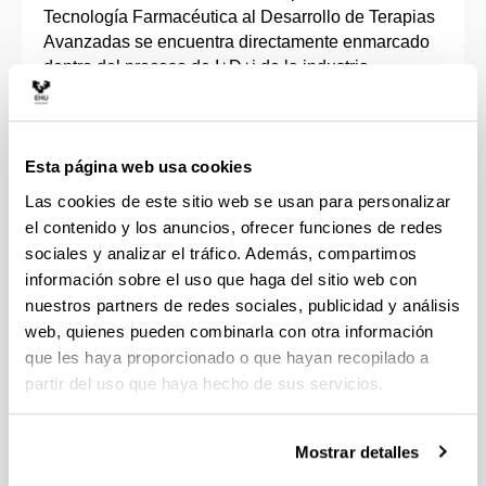
Tecnología Farmacéutica al Desarrollo de Terapias
Avanzadas se encuentra directamente enmarcado
dentro del proceso de I+D+i de la industria
farmacéutica y biotecnológica.
Engloba líneas de investigación en el ámbito de la
Esta página web usa cookies
tecnología farmacéutica, terapia génica y celular,
caracterización de biomateriales y especialmente
Las cookies de este sitio web se usan para personalizar
en el desarrollo de nuevos medicamentos de
el contenido y los anuncios, ofrecer funciones de redes
liberación controlada y continua de fármacos,
sociales y analizar el tráfico. Además, compartimos
péptidos, proteínas, ácidos nucleicos y células.
información sobre el uso que haga del sitio web con
nuestros partners de redes sociales, publicidad y análisis
Por otra parte, se desarrollan proyectos vinculados
web, quienes pueden combinarla con otra información
con la evaluación biofarmacéutica, farmacocinética
que les haya proporcionado o que hayan recopilado a
y farmacoterapéutica de medicamentos, la atención
partir del uso que haya hecho de sus servicios.
farmacéutica y sobre la regulación de
medicamentos biotecnológicos.
Mostrar detalles
Se colabora con diferentes empresas del ámbito