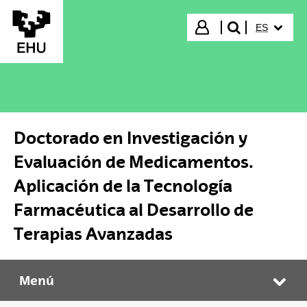
Saltar al contenido principal
IDIOMA S
Iniciar sesión
ES
buscar"
Doctorado en Investigación y
Evaluación de Medicamentos.
Aplicación de la Tecnología
Farmacéutica al Desarrollo de
Terapias Avanzadas
Menú
Doctorado en Investigación y Evaluación de Medicamentos. Aplicación de la Tecnología Farmacéutica al Desarrollo de Terapias Avanzadas
Abr