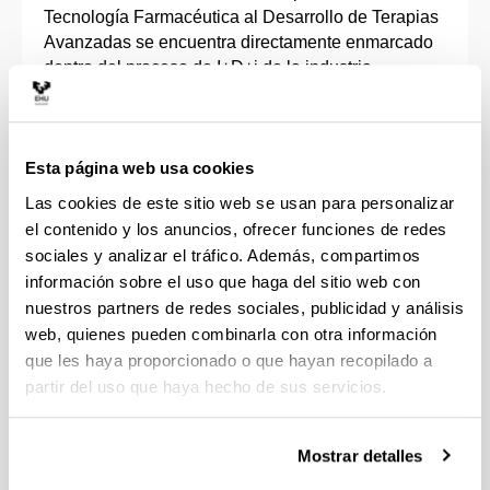
Tecnología Farmacéutica al Desarrollo de Terapias
Avanzadas se encuentra directamente enmarcado
dentro del proceso de I+D+i de la industria
farmacéutica y biotecnológica.
Engloba líneas de investigación en el ámbito de la
Esta página web usa cookies
tecnología farmacéutica, terapia génica y celular,
caracterización de biomateriales y especialmente
Las cookies de este sitio web se usan para personalizar
en el desarrollo de nuevos medicamentos de
el contenido y los anuncios, ofrecer funciones de redes
liberación controlada y continua de fármacos,
sociales y analizar el tráfico. Además, compartimos
péptidos, proteínas, ácidos nucleicos y células.
información sobre el uso que haga del sitio web con
nuestros partners de redes sociales, publicidad y análisis
Por otra parte, se desarrollan proyectos vinculados
web, quienes pueden combinarla con otra información
con la evaluación biofarmacéutica, farmacocinética
que les haya proporcionado o que hayan recopilado a
y farmacoterapéutica de medicamentos, la atención
partir del uso que haya hecho de sus servicios.
farmacéutica y sobre la regulación de
medicamentos biotecnológicos.
Mostrar detalles
Se colabora con diferentes empresas del ámbito