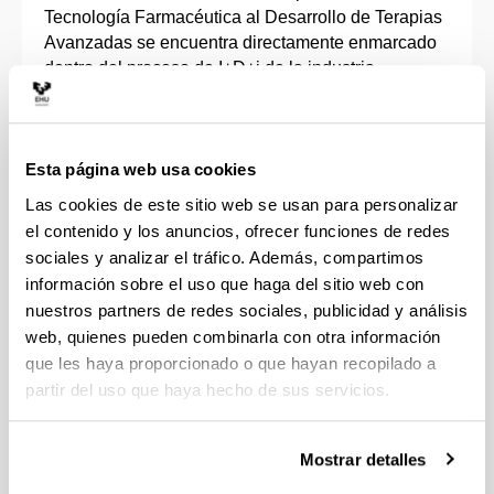
Tecnología Farmacéutica al Desarrollo de Terapias
Avanzadas se encuentra directamente enmarcado
dentro del proceso de I+D+i de la industria
farmacéutica y biotecnológica.
Engloba líneas de investigación en el ámbito de la
Esta página web usa cookies
tecnología farmacéutica, terapia génica y celular,
caracterización de biomateriales y especialmente
Las cookies de este sitio web se usan para personalizar
en el desarrollo de nuevos medicamentos de
el contenido y los anuncios, ofrecer funciones de redes
liberación controlada y continua de fármacos,
sociales y analizar el tráfico. Además, compartimos
péptidos, proteínas, ácidos nucleicos y células.
información sobre el uso que haga del sitio web con
nuestros partners de redes sociales, publicidad y análisis
Por otra parte, se desarrollan proyectos vinculados
web, quienes pueden combinarla con otra información
con la evaluación biofarmacéutica, farmacocinética
que les haya proporcionado o que hayan recopilado a
y farmacoterapéutica de medicamentos, la atención
partir del uso que haya hecho de sus servicios.
farmacéutica y sobre la regulación de
medicamentos biotecnológicos.
Mostrar detalles
Se colabora con diferentes empresas del ámbito