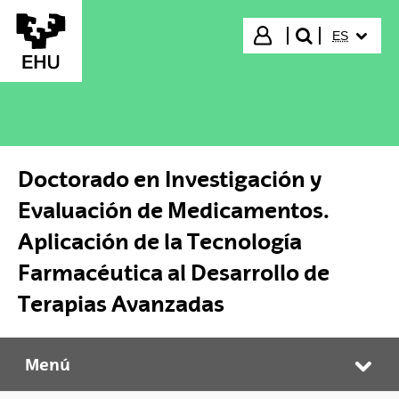
Saltar al contenido principal
IDIOMA S
Iniciar sesión
ES
buscar"
Doctorado en Investigación y
Evaluación de Medicamentos.
Aplicación de la Tecnología
Farmacéutica al Desarrollo de
Terapias Avanzadas
Menú
Doctorado en Investigación y Evaluación de Medicamentos. Aplicación de la Tecnología Farmacéutica al Desarrollo de Terapias Avanzadas
Abr