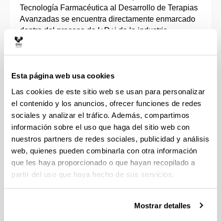
Tecnología Farmacéutica al Desarrollo de Terapias
Avanzadas se encuentra directamente enmarcado
dentro del proceso de I+D+i de la industria
farmacéutica y biotecnológica.
Engloba líneas de investigación en el ámbito de la
Esta página web usa cookies
tecnología farmacéutica, terapia génica y celular,
caracterización de biomateriales y especialmente
Las cookies de este sitio web se usan para personalizar
en el desarrollo de nuevos medicamentos de
el contenido y los anuncios, ofrecer funciones de redes
liberación controlada y continua de fármacos,
sociales y analizar el tráfico. Además, compartimos
péptidos, proteínas, ácidos nucleicos y células.
información sobre el uso que haga del sitio web con
nuestros partners de redes sociales, publicidad y análisis
Por otra parte, se desarrollan proyectos vinculados
web, quienes pueden combinarla con otra información
con la evaluación biofarmacéutica, farmacocinética
que les haya proporcionado o que hayan recopilado a
y farmacoterapéutica de medicamentos, la atención
partir del uso que haya hecho de sus servicios.
farmacéutica y sobre la regulación de
medicamentos biotecnológicos.
Mostrar detalles
Se colabora con diferentes empresas del ámbito