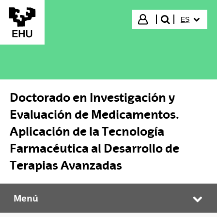
Saltar al contenido principal
IDIOMA S
Iniciar sesión
ES
buscar"
Doctorado en Investigación y
Evaluación de Medicamentos.
Aplicación de la Tecnología
Farmacéutica al Desarrollo de
Terapias Avanzadas
Menú
Doctorado en Investigación y Evaluación de Medicamentos. Aplicación de la Tecnología Farmacéutica al Desarrollo de Terapias Avanzadas
Abr