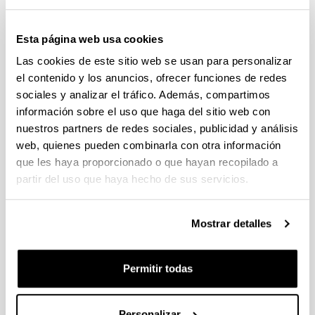
Esta página web usa cookies
Las cookies de este sitio web se usan para personalizar
el contenido y los anuncios, ofrecer funciones de redes
sociales y analizar el tráfico. Además, compartimos
información sobre el uso que haga del sitio web con
nuestros partners de redes sociales, publicidad y análisis
web, quienes pueden combinarla con otra información
La Neurociencia Cognitiva nace de la aventura
que les haya proporcionado o que hayan recopilado a
interdisciplinar de áreas tan dispares como la
partir del uso que haya hecho de sus servicios.
psicología cognitiva, la neurofisiología, la
lingüística, la neuropsicología clínica, entre otras, y
de los avances tecnológicos en el campo de la
Mostrar detalles
neuroimagen y de la computación. Esta aventura
interdisciplinar tiene por objeto descubrir los
mecanismos cerebrales que subyacen a procesos
Permitir todas
psicológicos como el lenguaje.
El objetivo del programa es formar investigadores e
Personalizar