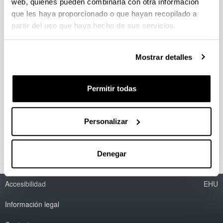
Desarrollo de circuitos electrónicos
web, quienes pueden combinarla con otra información
para la extracción y conversión en
que les haya proporcionado o que hayan recopilado a
energía eléctrica de la vibración
partir del uso que haya hecho de sus servicios.
aplicada a materiales
piezoeléctricos
Mostrar detalles
Doctorando/a:
Javier Ortiz Álvarez-Cienfuegos
Permitir todas
Año:
2015
Personas encargadas de la dirección:
Personalizar
Gerardo Aranguren Aramendia
Denegar
Accesibilidad
EHU
Información legal