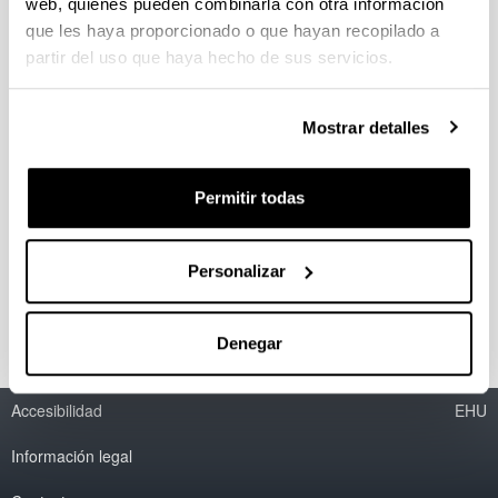
Desarrollo de técnicas
web, quienes pueden combinarla con otra información
experimentales para la
que les haya proporcionado o que hayan recopilado a
caracterización de células de silicio
partir del uso que haya hecho de sus servicios.
cristalino a partir de su
luminiscencia
Mostrar detalles
Doctorando/a:
Nekane Azkona Estefanía
Permitir todas
Año:
2014
Personas encargadas de la dirección:
Personalizar
Federico Recart Barañano
Denegar
Accesibilidad
EHU
Información legal