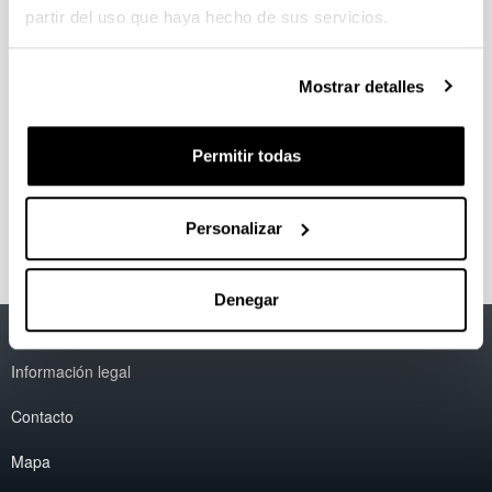
Fase anizdun bihurgailuentzako
partir del uso que haya hecho de sus servicios.
modulazio berriak
Doctorando/a:
Markel Fernández Zubizarreta
Mostrar detalles
Año:
2022
Permitir todas
Personas encargadas de la dirección:
Iñigo Kortabarria Iparragirre
Personalizar
Denegar
Accesibilidad
EHU
Información legal
Contacto
Mapa