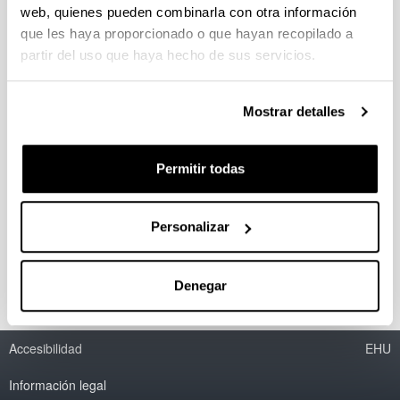
Nueva metodología de
web, quienes pueden combinarla con otra información
monitorización para la
que les haya proporcionado o que hayan recopilado a
caracterización de módulos
partir del uso que haya hecho de sus servicios.
fotovoltaicos individuales en
sistemas de gran tamaño
Mostrar detalles
Doctorando/a:
Eneko Ortega Martín
Año:
Permitir todas
2021
Personas encargadas de la dirección:
Juan Carlos Jimeno Cuesta; Gerardo Aranguren
Personalizar
Aramendía
Denegar
Accesibilidad
EHU
Información legal