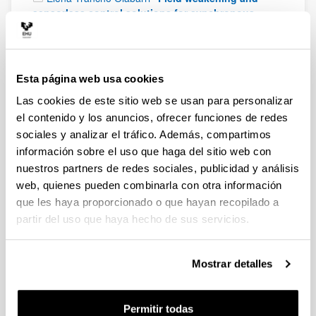
sensorless control solutions for synchronous
machines applied to electric vehicles"
2018
Ángel Luis Pérez Basante
"Modular Multilevel
Converters for Medium Voltage Applications: Low
Switching Frequency Modulation Strategies and
Esta página web usa cookies
Circulating Current Control Techniques"
2017
Las cookies de este sitio web se usan para personalizar
Naiara Moreira Ciruelos
"System-on-chip
el contenido y los anuncios, ofrecer funciones de redes
architecture for secure sub-microsecond
sociales y analizar el tráfico. Además, compartimos
synchronization systems"
2017
información sobre el uso que haga del sitio web con
Mikel Alberro Astarbe
"Espectroscopia de
nuestros partners de redes sociales, publicidad y análisis
Impedancia Electroquímica como herramienta de
web, quienes pueden combinarla con otra información
diagnóstico en el funcionamiento y caracterización
que les haya proporcionado o que hayan recopilado a
de Pilas de Combustible de Membrana de
partir del uso que haya hecho de sus servicios.
Intercambio Protónico (PEMFC)"
2017
Javier Ortiz Álvarez-Cienfuegos
"Desarrollo de
circuitos electrónicos para la extracción y
Mostrar detalles
conversión en energía eléctrica de la vibración
aplicada a materiales piezoeléctricos"
2015
Permitir todas
Jorge Martín Real
"Metalización de células