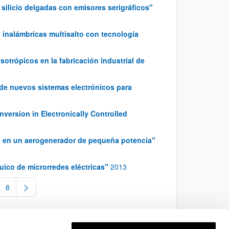
 silicio delgadas con emisores serigráficos"
 inalámbricas multisalto con tecnología
otrópicos en la fabricación industrial de
 de nuevos sistemas electrónicos para
nversion in Electronically Controlled
ía en un aerogenerador de pequeña potencia"
uico de microrredes eléctricas"
2013
8
inas intermedias Use TAB para desplazarse.
Página