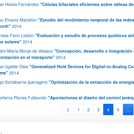
ziar Hoces Fernández
"Células bifaciales eficientes sobre obleas de
su Etxaniz Marañón
"Estudio del rendimiento temporal de las redes
ooth"
2014
nesa Fano Lestón
"Evaluación y estudio de procesos químicos anis
as solares"
2014
dro María Monje de Velasco
"Concepción, desarrollo e integración
ar subpáginas
orización en el transporte"
2014
ai Ugalde Olea
"Generalized Hold Devices for Digital-to-Analog Co
ems"
2014
igo Kortabarria Iparragirre
"Optimización de la extracción de energ
ar subpáginas
tefanía Planas Fullaondo
"Aportaciones al diseño del control jerárq
1
2
3
4
5
...
Página
Página
Página
Página
Página
Pág