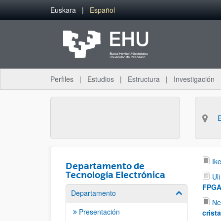
Saltar al contenido principal
Euskara
Español
Perfiles
Estudios
Estructura
Investigación
Ik
Departamento de
Tecnología Electrónica
Ul
FPGA
Departamento
Mostrar/ocult
Ne
Presentación
crist