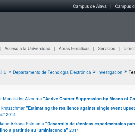
Campus de Álava
Campus de
Acceso a la Universidad
Áreas temáticas
Servicios
Direct
EHU
Departamento de Tecnología Electrónica
Investigación
Tes
er Mancisidor Aizpurua
"Active Chatter Suppression by Means of Com
i Kretzschmar
"Estimating the resilience againts single event ups
s"
2014
ar subpáginas
kane Azkona Estefanía
"Desarrollo de técnicas experimentales para 
alino a partir de su luminiscencia"
2014