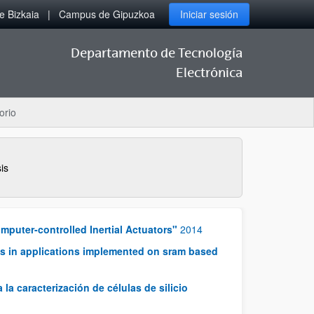
 Bizkaia
Campus de Gipuzkoa
Iniciar sesión
Departamento de Tecnología
Electrónica
orio
is
puter-controlled Inertial Actuators"
2014
ets in applications implemented on sram based
la caracterización de células de silicio