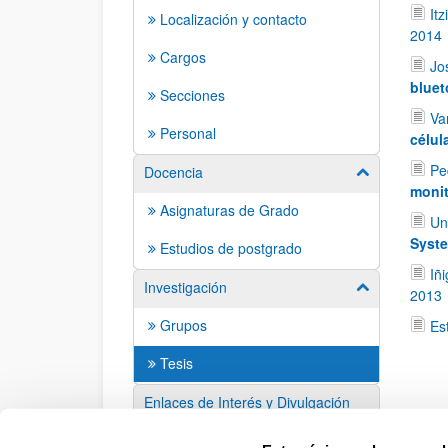
It
Localización y contacto
2014
Cargos
Jo
bluet
Secciones
Va
Personal
célul
Pe
Docencia
Mostrar/ocult
monit
Asignaturas de Grado
Un
Syst
Estudios de postgrado
Iñ
Investigación
Mostrar/ocult
2013
Grupos
Es
Tesis
Enlaces de Interés y Divulgación
Sugerencias y solicitudes