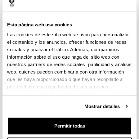
Le Sun
"High-Perfomance Computing
Architecture for the Smart Grid"
2024
Sara Alonso Salazar
"Contributions to Real-Time
Esta página web usa cookies
and Isolation Features in Virtualization for
Heterogeneous Embedded Systems"
2024
Las cookies de este sitio web se usan para personalizar
el contenido y los anuncios, ofrecer funciones de redes
Andrés Mauricio Sierra González
"Control
sociales y analizar el tráfico. Además, compartimos
Solutions for Multiphase Permanent Magnet
información sobre el uso que haga del sitio web con
Synchronous Machine Drives Applied to Electric
Vehicles"
2023
nuestros partners de redes sociales, publicidad y análisis
web, quienes pueden combinarla con otra información
Nerea Arandia Gainza
"Medical Devices with
que les haya proporcionado o que hayan recopilado a
Embedded Electronics: Design and Development
Methodology for Start-Ups"
2023
partir del uso que haya hecho de sus servicios.
Endika Robles Pérez
"Nuevo convertidor de
potencia para la reducción de los problemas
Mostrar detalles
derivados de la tensión de modo común en el tren
de tracción de los vehículos eléctricos"
2022
David Marcos Guerrero
"Functional Safety in
Permitir todas
Battery Management Systems for Lithium-Based
Batteries"
2022