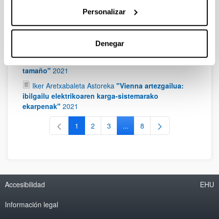
Personalizar
Markel Fernández Zubizarreta
"Fase anizdun
bihurgailuentzako modulazio berriak"
2022
Eneko Ortega Martín
"Nueva metodología de
Denegar
monitorización para la caracterización de módulos
fotovoltaicos individuales en sistemas de gran
tamaño"
2021
Iker Aretxabaleta Astoreka
"Vienna artezgailua:
ibilgailu elektrikoaren karga-sistemarako
ekarpenak"
2021
1
2
3
...
8
Página
Página
Página
Páginas intermedias Use TAB 
Página
Accesibilidad
EHU
Información legal