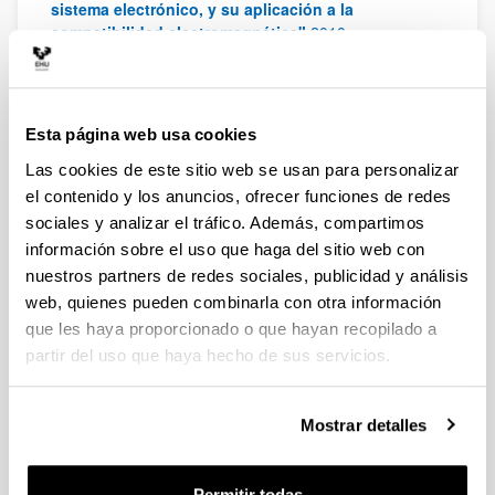
sistema electrónico, y su aplicación a la
compatibilidad electromagnética"
2010
Pedro M. Aiestarán Matxinandiarena
"Desarrollo de
sensores basados en fibra óptica de plástico"
2009
El efecto transistor en células solares de contactos
Esta página web usa cookies
posteriores
"El efecto transistor en células solares
de contactos posteriores"
2009
Las cookies de este sitio web se usan para personalizar
el contenido y los anuncios, ofrecer funciones de redes
Aitor Ezkerra Fernández
"Fabrication, Simulation
sociales y analizar el tráfico. Además, compartimos
and Integration of Embedded SU8 Microcantilevers
información sobre el uso que haga del sitio web con
for Microfluidic Control Applications in Lab-On-
Chip Devices"
2009
nuestros partners de redes sociales, publicidad y análisis
web, quienes pueden combinarla con otra información
Salvador Ceballos Recio
"Mejora de la fiabilidad y
que les haya proporcionado o que hayan recopilado a
en el control de tensión del punto neutro en
convertidores de fijación por diodos de tres
partir del uso que haya hecho de sus servicios.
niveles"
2008
Itziar Marín Saldaña
"Protocolo de control de
Mostrar detalles
acceso al medio (MAC) de baja latencia para redes
de sensores inalámbricos"
2008
Ion Basili Andreu Larrañaga
"Mejora de las
Permitir todas