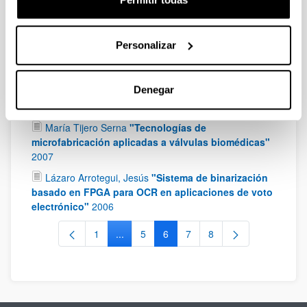
prestaciones y protecciones del convertidor de
potencia AC/AC directo con topología matricial"
2008
Personalizar
Eugenio Perea Olavarría
"Sistema Elektroniko
Kabledunetan Inmunitate Elektromagnetikoa
Denegar
Ziurtatzeko Blindajearen Eraginkortasunaren
Azterketa"
2007
María Tijero Serna
"Tecnologías de
microfabricación aplicadas a válvulas biomédicas"
2007
Lázaro Arrotegui, Jesús
"Sistema de binarización
basado en FPGA para OCR en aplicaciones de voto
electrónico"
2006
1
...
5
6
7
8
Página
Páginas intermedias Use TAB para desplaz
Página
Página
Página
Página