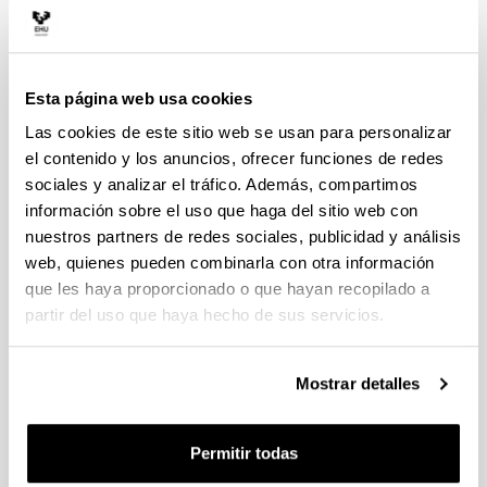
Arias Pérez, Jagoba
"Sistema de localización para
redes de sensores inalámbricas"
2006
Jaime Jiménez Verde
"Aportaciones al diseño y a
la comprobación de circuitos electrónicos digitales
Esta página web usa cookies
de comunicaciones en trenes"
2006
Las cookies de este sitio web se usan para personalizar
Bidarte Peraita, Unai
"Arquitectura basada en
el contenido y los anuncios, ofrecer funciones de redes
Cores para control de transferencias de datos en
sociales y analizar el tráfico. Además, compartimos
SoC"
2004
información sobre el uso que haga del sitio web con
Etxebarria Egizabal, Ainhoa
"Control y
nuestros partners de redes sociales, publicidad y análisis
monitorización remota de circuitos electrónicos
web, quienes pueden combinarla con otra información
configurables mediante navegadores HTTP"
2004
que les haya proporcionado o que hayan recopilado a
Salaverría Garnacho, Ángel
"Nueva metodología
partir del uso que haya hecho de sus servicios.
para la enseñanza asistida por ordenador de la
electrónica aplicada"
2003
Mostrar detalles
Zuloaga Izaguirre, Aitzol
"Realización de modelos
de procesamiento mediante VHDL para la
determinación del flujo óptico a partir de
Permitir todas
secuencias de imágenes"
2001