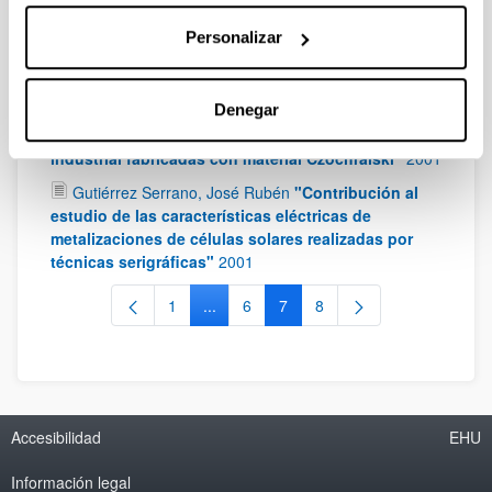
Martínez Santos, Víctor Enrique
"Estudio de la
sistemática de obtención de las características
Personalizar
eléctricas de células solares fotovoltaicas
aplicables a líneas de producción"
2001
Denegar
Bueno Mendieta, Gorka
"Estudio de mecanismos
de recombinación en células solares de aplicación
industrial fabricadas con material Czochralski"
2001
Gutiérrez Serrano, José Rubén
"Contribución al
estudio de las características eléctricas de
metalizaciones de células solares realizadas por
técnicas serigráficas"
2001
1
...
6
7
8
Página
Páginas intermedias Use TAB para despl
Página
Página
Página
Accesibilidad
EHU
Información legal