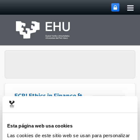
Abri
Saltar al contenido principal
me
prin
ECRI Ethics in Finance &
Abrir/cerrar m
Menú
Social Value
Publicaciones
Esta página web usa cookies
Las cookies de este sitio web se usan para personalizar