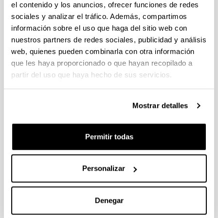
el contenido y los anuncios, ofrecer funciones de redes
sociales y analizar el tráfico. Además, compartimos
Las organizaciones sindicales como
información sobre el uso que haga del sitio web con
agentes de cambio colaborativo. El
nuestros partners de redes sociales, publicidad y análisis
modelo inclusivo-participativo de
web, quienes pueden combinarla con otra información
empresa
que les haya proporcionado o que hayan recopilado a
partir del uso que haya hecho de sus servicios.
Autoría:
Chica, Y. & Ruiz-Roqueñi, M.
Año:
Mostrar detalles
2022
Revista:
CIRIEC-España, Revista de Economía Pública, Social
Permitir todas
y Cooperativa
Volumen:
Personalizar
105
Página de inicio - Página de fin:
145 - 175
Denegar
DOI
: