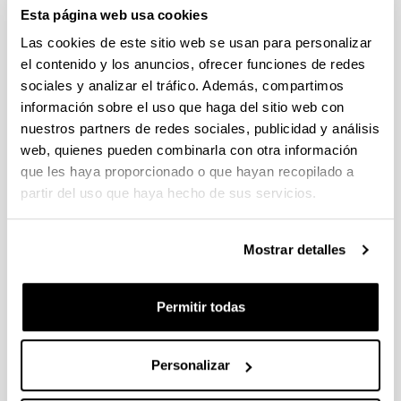
Esta página web usa cookies
ALPHABET -Proyección pelicula y
mesa redonda
Las cookies de este sitio web se usan para personalizar
25/11/2015 - 25/11/2015
el contenido y los anuncios, ofrecer funciones de redes
sociales y analizar el tráfico. Además, compartimos
información sobre el uso que haga del sitio web con
nuestros partners de redes sociales, publicidad y análisis
AMAMA. Proyeccion pelicula y mesa
web, quienes pueden combinarla con otra información
redonda
que les haya proporcionado o que hayan recopilado a
26/11/2015 - 12/11/2015
partir del uso que haya hecho de sus servicios.
Mostrar detalles
LOREAK. Proyeccion pelicula y mesa
redonda
Permitir todas
16/12/2015 - 12/11/2015
Personalizar
Jornada Cultural Saharaui -