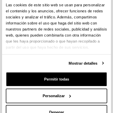
Las cookies de este sitio web se usan para personalizar
Proyección del Documental:
"Corrupción, el organismo nocivo"
el contenido y los anuncios, ofrecer funciones de redes
sociales y analizar el tráfico. Además, compartimos
20/10/2015 - 13/10/2015
información sobre el uso que haga del sitio web con
nuestros partners de redes sociales, publicidad y análisis
web, quienes pueden combinarla con otra información
Cine- ALGO MÁS QUE MORIR (2014)
que les haya proporcionado o que hayan recopilado a
partir del uso que haya hecho de sus servicios.
13/05/2015 - 16/04/2015
Mostrar detalles
FESTIVAL CORTADA 2014
24/11/2014 - 28/11/2014
Vitoria-Gasteiz
Permitir todas
Personalizar
YACULLAY
10/11/2014 - 12/11/2014
Denegar