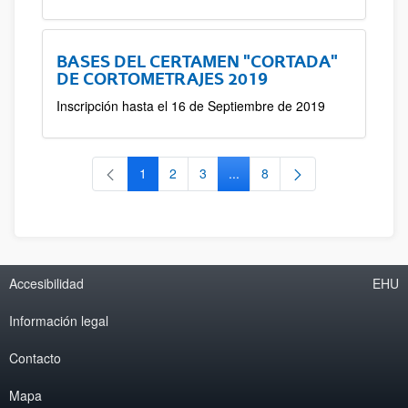
BASES DEL CERTAMEN "CORTADA"
DE CORTOMETRAJES 2019
Inscripción hasta el 16 de Septiembre de 2019
1
2
3
...
8
Página
Página
Página
Páginas intermedias Use TAB 
Página
Accesibilidad
EHU
Información legal
Contacto
Mapa