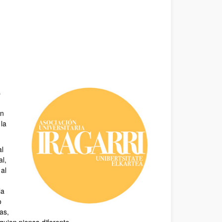
s
en
 la
al
l,
 al
la
o
as,