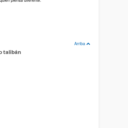
quien piensa diferente.
Arriba
 talibán