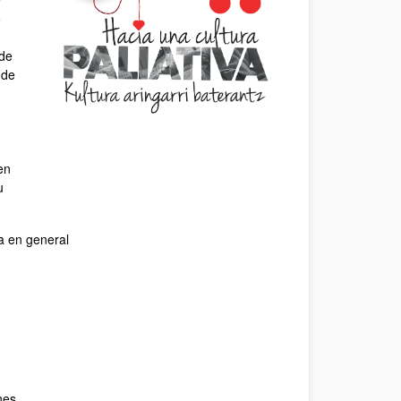
o
 de
nde
en
u
a en general
nes