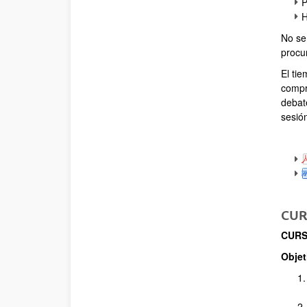
P
H
No se
procur
El ti
compr
debat
sesión
CUR
CURS
Objet