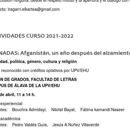
clusión ninguna, desde el respeto mutuo y la apertura y el diálogo con 
cto: iragarri.elkartea@gmail.com
IVIDADES CURSO 2021-2022
ADAS: Afganistán, un año después del alzamiento
dad, política, género, cultura y religión
 reconocido con créditos optativos por UPV/EHU
N DE GRADOS, FACULTAD DE LETRAS
US DE ÁLAVA DE LA UPV/EHU
de abril, 11 a 14 h.
experiencial
tes: Bouchra Admidayi, Nilofat Bayat, Fátima kamandi Naseer
 académica
tes: Pedro Valdés Guía, Jesús A Nuñez Villaverde