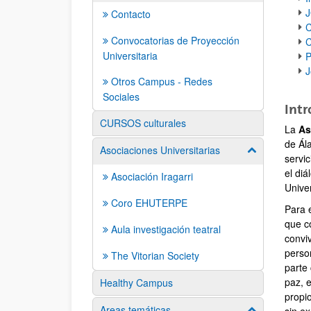
J
Contacto
Convocatorias de Proyección
C
Universitaria
J
Otros Campus - Redes
Sociales
Int
CURSOS culturales
La
As
de Ál
Asociaciones Universitarias
Mostrar/ocult
servic
el diá
Asociación Iragarri
Unive
Coro EHUTERPE
Para e
que c
Aula investigación teatral
conviv
person
The Vitorian Society
parte
paz, e
Healthy Campus
propio
Areas temáticas
Mostrar/ocult