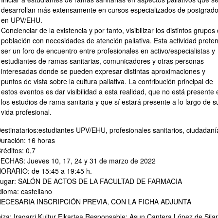
desarrollan más extensamente en cursos especializados de postgrad
en UPV/EHU.
Concienciar de la existencia y por tanto, visibilizar los distintos grupos
población con necesidades de atención paliativa. Esta actividad prete
ser un foro de encuentro entre profesionales en activo/especialistas y
estudiantes de ramas sanitarias, comunicadores y otras personas
interesadas donde se pueden expresar distintas aproximaciones y
puntos de vista sobre la cultura paliativa. La contribución principal de
estos eventos es dar visibilidad a esta realidad, que no está presente 
los estudios de rama sanitaria y que sí estará presente a lo largo de s
vida profesional.
estinatarios:estudiantes UPV/EHU, profesionales sanitarios, ciudadaní
uración: 16 horas
réditos: 0,7
ECHAS: Jueves 10, 17, 24 y 31 de marzo de 2022
ORARIO: de 15:45 a 19:45 h.
ugar: SALÓN DE ACTOS DE LA FACULTAD DE FARMACIA
dioma: castellano
NECESARIA INSCRIPCIÓN PREVIA, CON LA FICHA ADJUNTA
iza: Iragarri Kultur Elkartea Responsable: Asun Cantera López de Sila