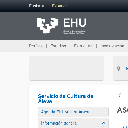
Saltar al contenido principal
Euskara
Español
Perfiles
Estudios
Estructura
Investigación
Servicio de Cultura de
Álava
AS
Agenda EHUKultura Araba
Información general
Mostrar/ocult
I