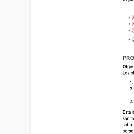
PRO
Objet
Los ob
Esta 
sanit
sobre 
person