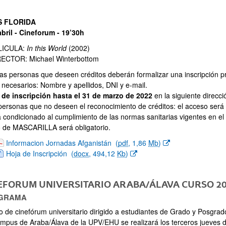
S FLORIDA
abril - Cineforum - 19’30h
ICULA:
In this World
(2002)
CTOR: Michael Winterbottom
as personas que deseen créditos deberán formalizar una inscripción pre
 necesarios: Nombre y apellidos, DNI y e-mail.
 de inscripción hasta el 31 de marzo de 2022
en la siguiente direcc
ersonas que no deseen el reconocimiento de créditos: el acceso será gr
á condicionado al cumplimiento de las normas sanitarias vigentes en e
o de MASCARILLA será obligatorio.
(Abre una nueva ventana)
Informacion Jornadas Afganistán
(
pdf
, 1,86
Mb
)
(Abre una nueva ventana)
Hoja de Inscripción
(
docx
, 494,12
Kb
)
EFORUM UNIVERSITARIO ARABA/ÁLAVA CURSO 20
GRAMA
lo de cinefórum universitario dirigido a estudiantes de Grado y Posgrad
ampus de Araba/Álava de la UPV/EHU se realizará los terceros jueves 