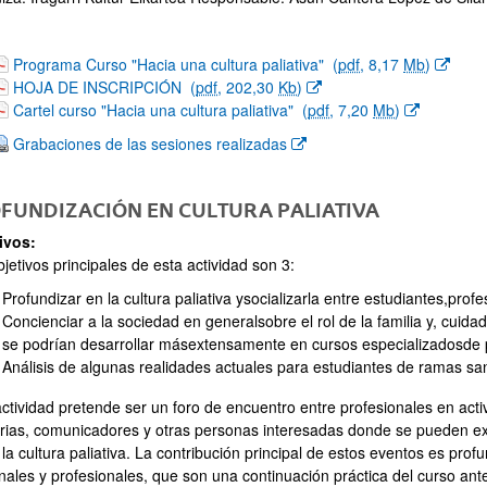
(Abre una nueva ventana)
Programa Curso "Hacia una cultura paliativa"
(
pdf
, 8,17
Mb
)
(Abre una nueva ventana)
HOJA DE INSCRIPCIÓN
(
pdf
, 202,30
Kb
)
(Abre una nueva ventana)
Cartel curso "Hacia una cultura paliativa"
(
pdf
, 7,20
Mb
)
(Abre una nueva ventana)
Grabaciones de las sesiones realizadas
FUNDIZACIÓN EN CULTURA PALIATIVA
ivos:
jetivos principales de esta actividad son 3:
Profundizar en la cultura paliativa ysocializarla entre estudiantes,prof
Concienciar a la sociedad en generalsobre el rol de la familia y, cuida
se podrían desarrollar másextensamente en cursos especializadosd
Análisis de algunas realidades actuales para estudiantes de ramas san
actividad pretende ser un foro de encuentro entre profesionales en acti
arias, comunicadores y otras personas interesadas donde se pueden exp
la cultura paliativa. La contribución principal de estos eventos es prof
ales y profesionales, que son una continuación práctica del curso ante