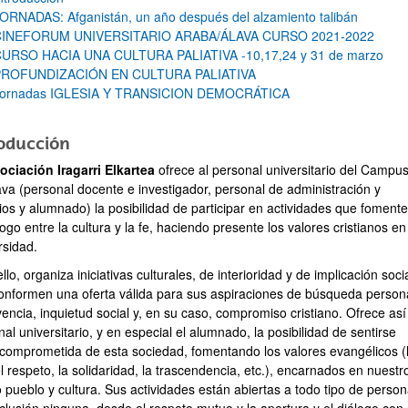
ORNADAS: Afganistán, un año después del alzamiento talibán
CINEFORUM UNIVERSITARIO ARABA/ÁLAVA CURSO 2021-2022
URSO HACIA UNA CULTURA PALIATIVA -10,17,24 y 31 de marzo
PROFUNDIZACIÓN EN CULTURA PALIATIVA
ornadas IGLESIA Y TRANSICION DEMOCRÁTICA
roducción
ociación Iragarri Elkartea
ofrece al personal universitario del Campu
ava (personal docente e investigador, personal de administración y
ar subpáginas
ios y alumnado) la posibilidad de participar en actividades que foment
logo entre la cultura y la fe, haciendo presente los valores cristianos en
rsidad.
llo, organiza iniciativas culturales, de interioridad y de implicación soci
onformen una oferta válida para sus aspiraciones de búsqueda persona
encia, inquietud social y, en su caso, compromiso cristiano. Ofrece así
al universitario, y en especial el alumnado, la posibilidad de sentirse
 comprometida de esta sociedad, fomentando los valores evangélicos (
l respeto, la solidaridad, la trascendencia, etc.), encarnados en nuestr
 pueblo y cultura. Sus actividades están abiertas a todo tipo de person
ar subpáginas