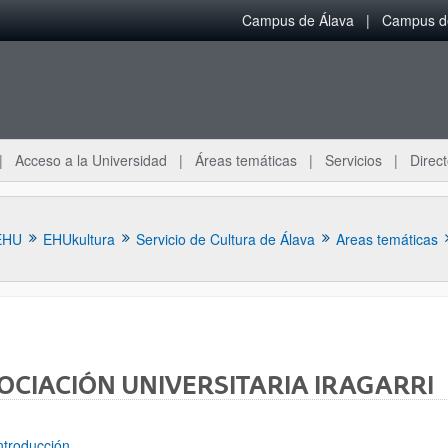
Campus de Álava
Campus de
Acceso a la Universidad
Áreas temáticas
Servicios
Direct
EHU
EHUkultura
Servicio de Cultura de Álava
Areas temáticas
OCIACIÓN UNIVERSITARIA IRAGARRI
ar subpáginas
ntroducción