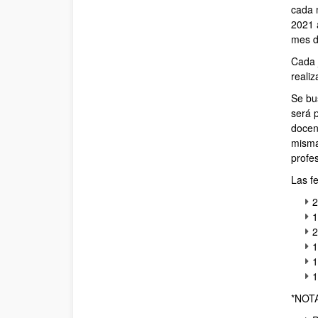
cada 
2021 
mes d
Cada 
realiz
Se bu
será 
docen
misma
profe
Las fe
2
1
2
1
1
1
*NOT