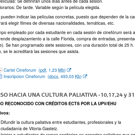
elículas: Se definirán unos días antes de cada sesión.
orarios: De tarde. Variable según la película elegida.
 pueden indicar las películas concretas, puesto que dependen de la c
ará elegir filmes de diversas nacionalidades, temáticas, etc.
empo empleado por cada estudiante en cada sesión de cinefórum será
ende desplazamiento a la calle Florida, compra de entradas, presentac
e). Se han programado siete sesiones, con una duración total de 25 h. 
, se le acreditará las sesiones que asista.
(Abre una nueva ventana)
Cartel Cineforum
(
pdf
, 1,23
Mb
)
(Abre una nueva ventana)
Inscripcion Cineforum
(
docx
, 493,03
Kb
)
SO HACIA UNA CULTURA PALIATIVA -10,17,24 y 31
O RECONOCIDO CON CRÉDITOS ECTS POR LA UPV/EHU
ivos:
Difundir la cultura paliativa entre estudiantes, profesionales y la
ciudadanía de Vitoria-Gasteiz.
Iniciar a estudiantes de ramas sanitarias en aspectos paliativos que s