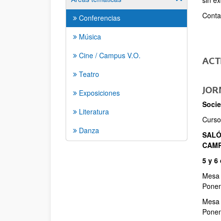
sin ex
Conta
Conferencias
Música
Cine / Campus V.O.
ACT
Teatro
JORN
Exposiciones
Socie
Literatura
Curso
Danza
SALÓ
CAMP
5 y 6 
Mesa 
Ponen
Mesa
Ponen