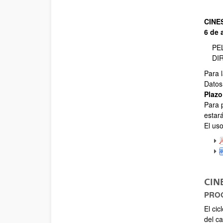
CINE
6 de 
PEL
DIRE
Para l
Datos
Plazo
Para p
estar
El us
CIN
PRO
El cic
del c