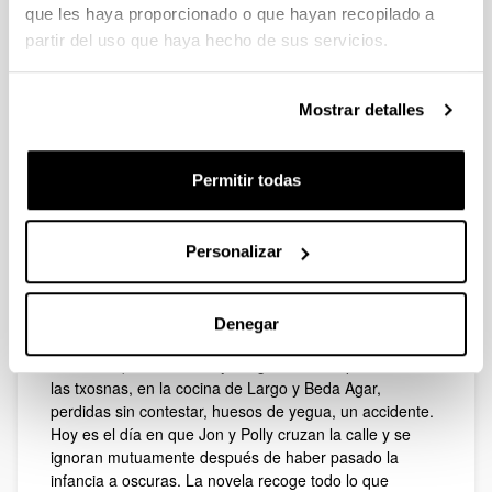
que les haya proporcionado o que hayan recopilado a
partir del uso que haya hecho de sus servicios.
Textos: Miren Amuriza
Descripción
Mostrar detalles
Música: Paule Bilbao
Bertsolaris: Oihana Arana e Iruri Altzerreka
Permitir todas
Se combinarán lecturas musicales de fragmentos
seleccionados de la novela con bertsos improvisados;
algunos temas basados en textos, otros más ligados a
Personalizar
la actualidad.
Sinopsis: Un paisaje adolescente rural-poligonal,
pasillos atemporales del instituto, bajar en bus a Moro y
Denegar
subir en moto al velódromo, Hemen At, Chenoa, Su Ta,
los marroquíes del local y los guerreros superiores de
las txosnas, en la cocina de Largo y Beda Agar,
perdidas sin contestar, huesos de yegua, un accidente.
Hoy es el día en que Jon y Polly cruzan la calle y se
ignoran mutuamente después de haber pasado la
infancia a oscuras. La novela recoge todo lo que