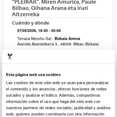
“PLEIBAK”. Miren Amuriza, Paule
Bilbao, Oihana Arana eta Iruri
Altzerreka
Cuándo y dónde
07/05/2026, 18:30
- 20:00
Terraza Menchu Gal -
Bizkaia Aretoa
Avenida Abandoibarra 3
. -
48009
-
Bilbao
(Bizkaia)
Ciclo
EUSKAL EMAKUME SORTZAILEAK
Compartir en Facebook - (Abre una nueva ventana)
Compartir en Bluesky - (Abre una nueva ventana)
Compartir en Linkedin - (Abre una nueva v
Compartir en Whatsapp - (Abre un
Compartir en Telegram - (
Enviar por correo 
Copiar enl
Esta página web usa cookies
Las cookies de este sitio web se usan para personalizar
el contenido y los anuncios, ofrecer funciones de redes
sociales y analizar el tráfico. Además, compartimos
información sobre el uso que haga del sitio web con
nuestros partners de redes sociales, publicidad y análisis
web, quienes pueden combinarla con otra información