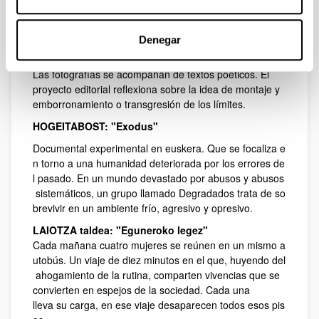
nuestras percepciones.
IIII COLECTIVA: "Malas Yerbas"
Denegar
Artes visuales. Proyecto fotográfico que explora la
relación entre las identidades queer y los imaginarios.
Las fotografías se acompañan de textos poéticos. El
proyecto editorial reflexiona sobre la idea de montaje y
emborronamiento o transgresión de los límites.
HOGEITABOST: "Exodus"
Documental experimental en euskera. Que se focaliza e
n torno a una humanidad deteriorada por los errores de
l pasado. En un mundo devastado por abusos y abusos
sistemáticos, un grupo llamado Degradados trata de so
brevivir en un ambiente frío, agresivo y opresivo.
LAIOTZA taldea: "Eguneroko legez"
Cada mañana cuatro mujeres se reúnen en un mismo a
utobús. Un viaje de diez minutos en el que, huyendo del
ahogamiento de la rutina, comparten vivencias que se
convierten en espejos de la sociedad. Cada una
lleva su carga, en ese viaje desaparecen todos esos pis