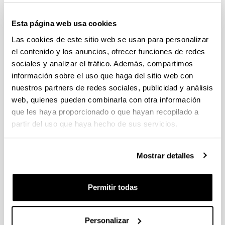
20-4-2026 17:00
Inauguración, proyecciones y
Descripción
Esta página web usa cookies
coloquios amenizados por música en directo y un lunch.
Las cookies de este sitio web se usan para personalizar
17:00 Bienvenida de la Vicerrectora de Campus de
el contenido y los anuncios, ofrecer funciones de redes
Bizkaia y Comunicación, Estitxu Garai
sociales y analizar el tráfico. Además, compartimos
17:10 Discursos de los grupos ganadores: AKUSTISYM
información sobre el uso que haga del sitio web con
/ IIII COLECTIVA / HOGEITABOST´/ LAIOTZA /
nuestros partners de redes sociales, publicidad y análisis
QUIROMANTES
web, quienes pueden combinarla con otra información
17:35 Proyecciones “EXODUS Dokumentala”//
que les haya proporcionado o que hayan recopilado a
“EGUNEROKO LEGEZ” film laburra
partir del uso que haya hecho de sus servicios.
18:10 Tiempo para disfrutar las exposiciones, música y
lunch
Mostrar detalles
AKUSTISYM: "Reflejo de lo invisible"
Instalación audiovisual, inmersiva y sensorial. Es una
Permitir todas
experiencia que invita a escuchar y a ver de otro modo.
Planteamos una escucha activa del entorno, mostrando
cómo el espacio y el movimiento pueden alterar
Personalizar