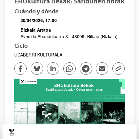
EHUkultura Bekak: Saridunen obrak
Cuándo y dónde
20/04/2026, 17:00
Bizkaia Aretoa
Avenida Abandoibarra 3
. -
48009
-
Bilbao
(Bizkaia)
Ciclo
UDABERRI KULTURALA
Compartir en Facebook - (Abre una nueva ventana)
Compartir en Bluesky - (Abre una nueva ventana)
Compartir en Linkedin - (Abre una nueva v
Compartir en Whatsapp - (Abre un
Compartir en Telegram - (
Enviar por correo 
Copiar enl