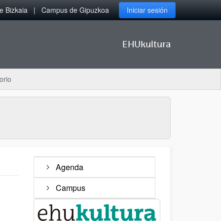
 Bizkaia
Campus de Gipuzkoa
Iniciar sesión
EHUkultura
orio
Agenda
Campus