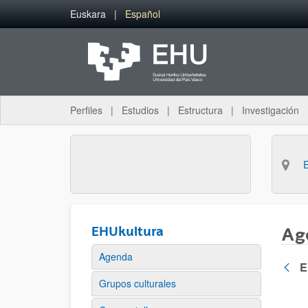
Saltar al contenido principal
Euskara
Español
Perfiles
Estudios
Estructura
Investigación
EHUkultura
Ag
Agenda
E
Atrás
Grupos culturales