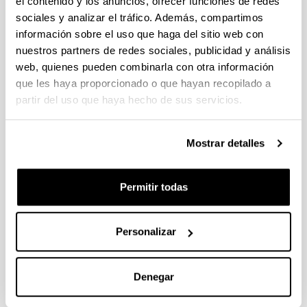
el contenido y los anuncios, ofrecer funciones de redes
sociales y analizar el tráfico. Además, compartimos
información sobre el uso que haga del sitio web con
nuestros partners de redes sociales, publicidad y análisis
web, quienes pueden combinarla con otra información
que les haya proporcionado o que hayan recopilado a
partir del uso que haya hecho de sus servicios.
Mostrar detalles
Permitir todas
Personalizar
Denegar
SciTopics