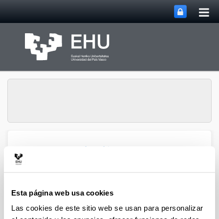
Abri
Saltar al contenido principal
me
prin
Grupo de Investigación de
Lípidos y Señalización
Abrir/cerrar
Menú
Celular
Esta página web usa cookies
Grupo de Investigación de Lípidos y
Las cookies de este sitio web se usan para personalizar
Señalización Celular