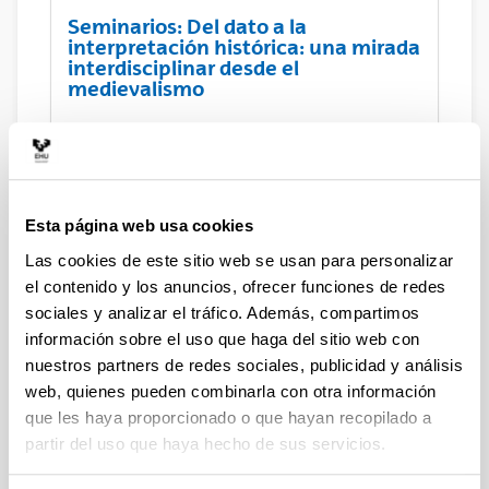
Seminarios: Del dato a la
interpretación histórica: una mirada
interdisciplinar desde el
medievalismo
Seminario: Paisaje y poblamiento.
De La representación documental a
la materialidad del espacio en el
Esta página web usa cookies
noroeste peninsular (siglos IX-XI)
Las cookies de este sitio web se usan para personalizar
el contenido y los anuncios, ofrecer funciones de redes
sociales y analizar el tráfico. Además, compartimos
Seminario: ¿Ver para creer?
información sobre el uso que haga del sitio web con
Falsificaciones documentales en la
nuestros partners de redes sociales, publicidad y análisis
Edad Media
web, quienes pueden combinarla con otra información
que les haya proporcionado o que hayan recopilado a
partir del uso que haya hecho de sus servicios.
Organización del Coloquio
internacional Archaeology of