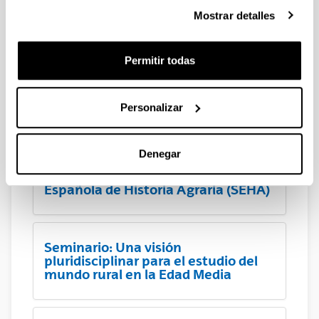
Framing and Husbandry in Early
Mostrar detalles
Medieval Europe
Permitir todas
Organización del Coloquio
internacional Horrea, graneros y
silos. Almacenaje y rentas en las
Personalizar
aldeas de la Alta Edad Media
Denegar
I Seminario anual de la Sociedad
Española de Historia Agraria (SEHA)
Seminario: Una visión
pluridisciplinar para el estudio del
mundo rural en la Edad Media