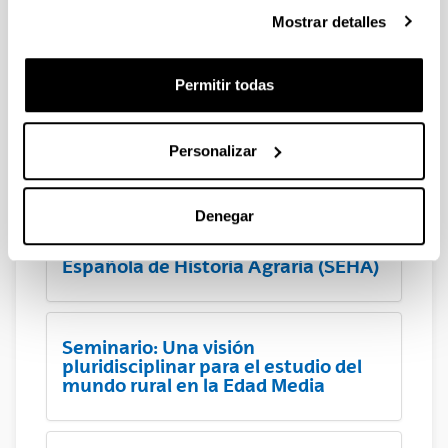
Framing and Husbandry in Early
Mostrar detalles
Medieval Europe
Permitir todas
Organización del Coloquio
internacional Horrea, graneros y
silos. Almacenaje y rentas en las
Personalizar
aldeas de la Alta Edad Media
Denegar
I Seminario anual de la Sociedad
Española de Historia Agraria (SEHA)
Seminario: Una visión
pluridisciplinar para el estudio del
mundo rural en la Edad Media