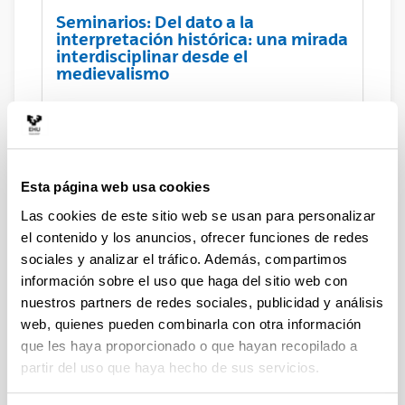
Seminarios: Del dato a la
interpretación histórica: una mirada
interdisciplinar desde el
medievalismo
Seminario: Paisaje y poblamiento.
De La representación documental a
la materialidad del espacio en el
Esta página web usa cookies
noroeste peninsular (siglos IX-XI)
Las cookies de este sitio web se usan para personalizar
el contenido y los anuncios, ofrecer funciones de redes
sociales y analizar el tráfico. Además, compartimos
Seminario: ¿Ver para creer?
información sobre el uso que haga del sitio web con
Falsificaciones documentales en la
nuestros partners de redes sociales, publicidad y análisis
Edad Media
web, quienes pueden combinarla con otra información
que les haya proporcionado o que hayan recopilado a
partir del uso que haya hecho de sus servicios.
Organización del Coloquio
internacional Archaeology of