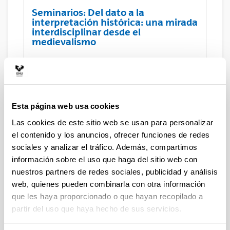
Seminarios: Del dato a la
interpretación histórica: una mirada
interdisciplinar desde el
medievalismo
Seminario: Paisaje y poblamiento.
De La representación documental a
la materialidad del espacio en el
Esta página web usa cookies
noroeste peninsular (siglos IX-XI)
Las cookies de este sitio web se usan para personalizar
el contenido y los anuncios, ofrecer funciones de redes
sociales y analizar el tráfico. Además, compartimos
Seminario: ¿Ver para creer?
información sobre el uso que haga del sitio web con
Falsificaciones documentales en la
nuestros partners de redes sociales, publicidad y análisis
Edad Media
web, quienes pueden combinarla con otra información
que les haya proporcionado o que hayan recopilado a
partir del uso que haya hecho de sus servicios.
Organización del Coloquio
internacional Archaeology of