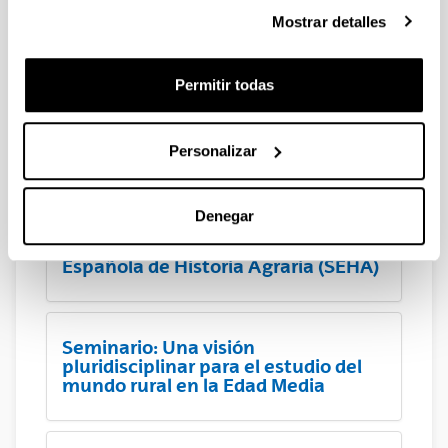
Framing and Husbandry in Early
Mostrar detalles
Medieval Europe
Permitir todas
Organización del Coloquio
internacional Horrea, graneros y
silos. Almacenaje y rentas en las
Personalizar
aldeas de la Alta Edad Media
Denegar
I Seminario anual de la Sociedad
Española de Historia Agraria (SEHA)
Seminario: Una visión
pluridisciplinar para el estudio del
mundo rural en la Edad Media