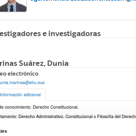
estigadores e investigadoras
ar subpáginas
inas Suárez, Dunia
eo electrónico
unia.marinas@ehu.eus
ar subpáginas
Información adicional
de conocimiento: Derecho Constitucional.
rmación adicional
tamento: Derecho Administrativo, Constitucional y Filosofía del Derech
o: Facultad de Derecho.
ies