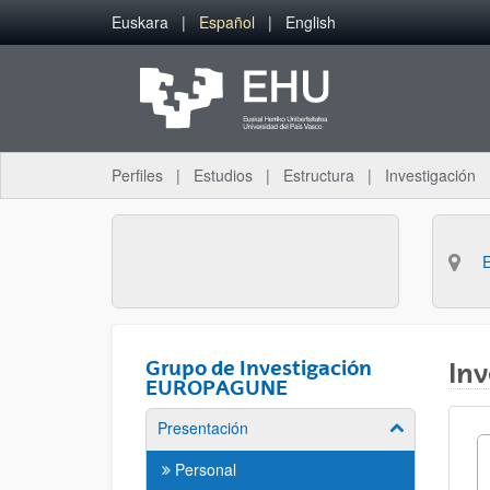
Saltar al contenido principal
Euskara
Español
English
Perfiles
Estudios
Estructura
Investigación
Grupo de Investigación
Inv
EUROPAGUNE
Presentación
Mostrar/ocult
Personal