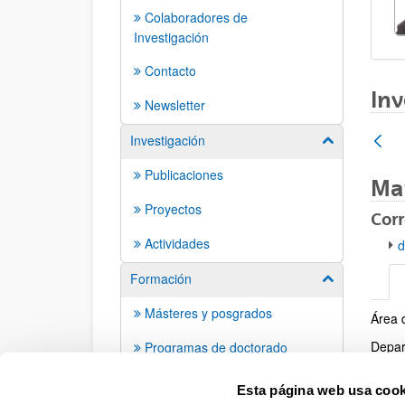
Colaboradores de
Investigación
Contacto
Inv
Newsletter
Investigación
Mostrar/ocult
Publicaciones
Mar
Proyectos
Corr
Actividades
d
Formación
Mostrar/ocult
Másteres y posgrados
Área 
Info
Depar
Programas de doctorado
Centr
Tesis doctorales
Esta página web usa cook