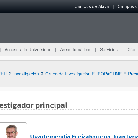
Campus de Álava
Campus de
Acceso a la Universidad
Áreas temáticas
Servicios
Direct
EHU
Investigación
Grupo de Investigación EUROPAGUNE
Pres
estigador principal
ar subpáginas
Ugartemendia Eceizabarrena, Juan Ign