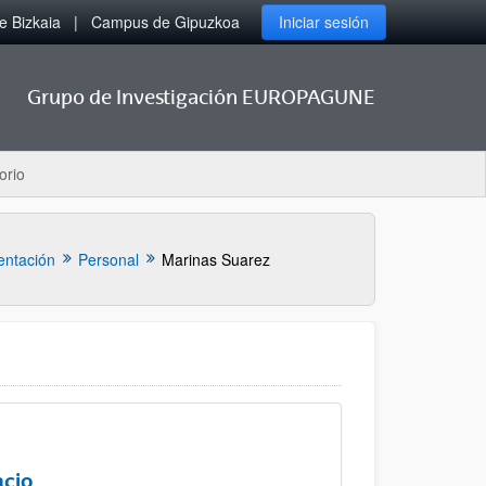
 Bizkaia
Campus de Gipuzkoa
Iniciar sesión
Grupo de Investigación EUROPAGUNE
orio
entación
Personal
Marinas Suarez
acio