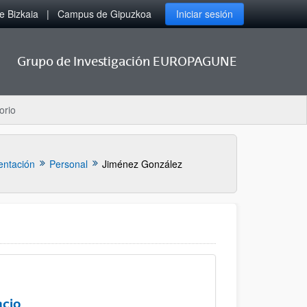
 Bizkaia
Campus de Gipuzkoa
Iniciar sesión
Grupo de Investigación EUROPAGUNE
orio
entación
Personal
Jiménez González
acio