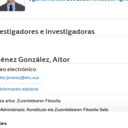
estigadores e investigadoras
ar subpáginas
énez González, Aitor
eo electrónico
itor.jimenez@ehu.eus
ar subpáginas
Información adicional
tza-arloa: Zuzenbidearen Filosofia
rmación adicional
 Administrazio, Konstituzio eta Zuzenbidearen Filosofia Saila
 y Cajal ikertzailea
ies