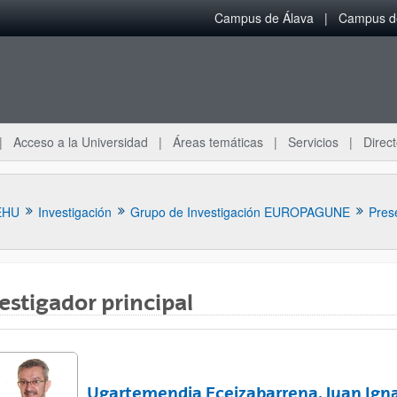
Campus de Álava
Campus de
Acceso a la Universidad
Áreas temáticas
Servicios
Direct
EHU
Investigación
Grupo de Investigación EUROPAGUNE
Pres
estigador principal
ar subpáginas
Ugartemendia Eceizabarrena, Juan Ign