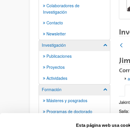
Colaboradores de
Investigación
Contacto
Inv
Newsletter
Investigación
Mostrar/ocult
Publicaciones
Jim
Proyectos
Corr
Actividades
a
Formación
Mostrar/ocult
Másteres y posgrados
Jakin
Info
Saila:
Programas de doctorado
Ramón
Tesis doctorales
Esta página web usa cook