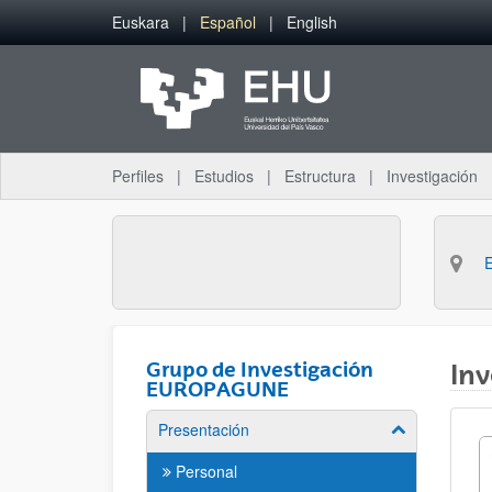
Saltar al contenido principal
Euskara
Español
English
Perfiles
Estudios
Estructura
Investigación
Grupo de Investigación
Inv
EUROPAGUNE
Presentación
Mostrar/ocult
Personal