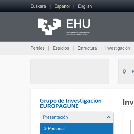
Saltar al contenido principal
Euskara
Español
English
Perfiles
Estudios
Estructura
Investigación
Grupo de Investigación
Inv
EUROPAGUNE
Presentación
Mostrar/ocult
Personal