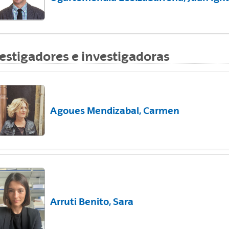
estigadores e investigadoras
ar subpáginas
Agoues Mendizabal, Carmen
ar subpáginas
Arruti Benito, Sara