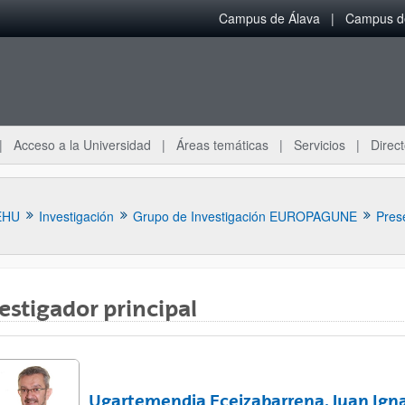
Campus de Álava
Campus de
Acceso a la Universidad
Áreas temáticas
Servicios
Direct
EHU
Investigación
Grupo de Investigación EUROPAGUNE
Pres
estigador principal
ar subpáginas
Ugartemendia Eceizabarrena, Juan Ign