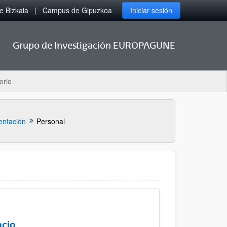
 Bizkaia
Campus de Gipuzkoa
Iniciar sesión
Grupo de Investigación EUROPAGUNE
orio
entación
Personal
acio