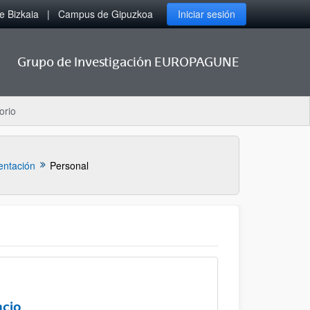
 Bizkaia
Campus de Gipuzkoa
Iniciar sesión
Grupo de Investigación EUROPAGUNE
orio
entación
Personal
acio