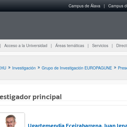
Campus de Álava
Campus de
Acceso a la Universidad
Áreas temáticas
Servicios
Direct
EHU
Investigación
Grupo de Investigación EUROPAGUNE
Pres
estigador principal
ar subpáginas
Ugartemendia Eceizabarrena, Juan Ign