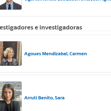
estigadores e investigadoras
ar subpáginas
Agoues Mendizabal, Carmen
ar subpáginas
Arruti Benito, Sara