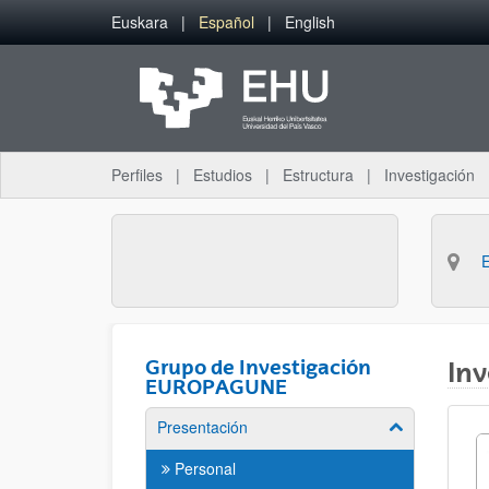
Saltar al contenido principal
Euskara
Español
English
Perfiles
Estudios
Estructura
Investigación
Grupo de Investigación
Inv
EUROPAGUNE
Presentación
Mostrar/ocult
Personal