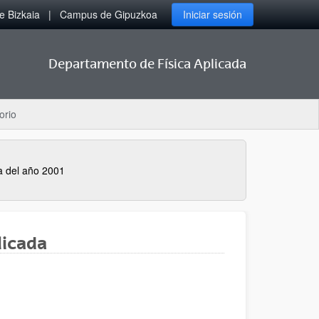
 Bizkaia
Campus de Gipuzkoa
Iniciar sesión
Departamento de Física Aplicada
orio
 del año 2001
licada