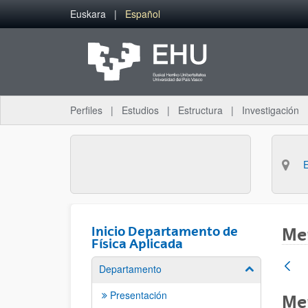
Saltar al contenido principal
Euskara
Español
Perfiles
Estudios
Estructura
Investigación
Inicio Departamento de
Mem
Física Aplicada
Departamento
Mostrar/ocult
Presentación
Me