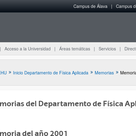
Campus de Álava
Campus de
Acceso a la Universidad
Áreas temáticas
Servicios
Direct
EHU
Inicio Departamento de Física Aplicada
Memorias
Memoria
orias del Departamento de Física Ap
ar subpáginas
moria del año 2001