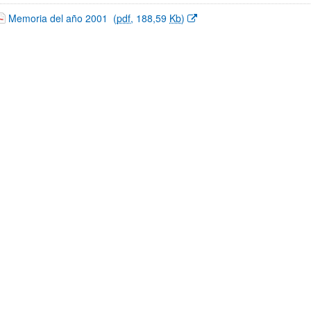
(Abre una nueva ventana)
Memoria del año 2001
(
pdf
, 188,59
Kb
)
ar subpáginas
ar subpáginas