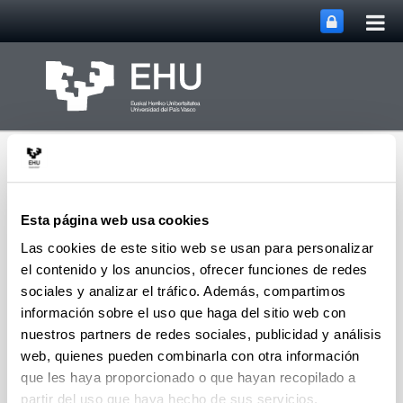
Abri
Saltar al contenido principal
me
prin
Esta página web usa cookies
Las cookies de este sitio web se usan para personalizar
el contenido y los anuncios, ofrecer funciones de redes
Inicio Departamento de
Abrir/cerrar m
Menú
Física Aplicada
sociales y analizar el tráfico. Además, compartimos
información sobre el uso que haga del sitio web con
nuestros partners de redes sociales, publicidad y análisis
web, quienes pueden combinarla con otra información
Memorias del Departamento
que les haya proporcionado o que hayan recopilado a
de Física Aplicada
partir del uso que haya hecho de sus servicios.