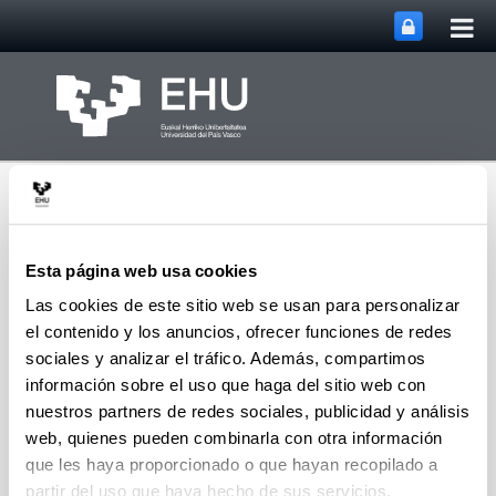
Abri
Saltar al contenido principal
me
prin
Esta página web usa cookies
Las cookies de este sitio web se usan para personalizar
el contenido y los anuncios, ofrecer funciones de redes
Inicio Departamento de
Abrir/cerrar m
Menú
Física Aplicada
sociales y analizar el tráfico. Además, compartimos
información sobre el uso que haga del sitio web con
nuestros partners de redes sociales, publicidad y análisis
web, quienes pueden combinarla con otra información
Memorias del Departamento
que les haya proporcionado o que hayan recopilado a
de Física Aplicada
partir del uso que haya hecho de sus servicios.