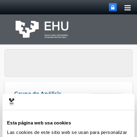
Abri
Saltar al contenido principal
me
prin
Grupo de Análisis
Abrir/cerrar m
Menú
Matricial y Aplicaciones
Proyectos
Esta página web usa cookies
Las cookies de este sitio web se usan para personalizar