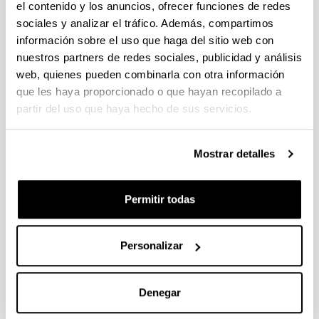
el contenido y los anuncios, ofrecer funciones de redes
sociales y analizar el tráfico. Además, compartimos
Acción Complementaria: Álgebra
información sobre el uso que haga del sitio web con
Lineal, Análisis Matricial y
nuestros partners de redes sociales, publicidad y análisis
Aplicaciones (ALAMA) (MTM2007-
web, quienes pueden combinarla con otra información
30535-E)
que les haya proporcionado o que hayan recopilado a
partir del uso que haya hecho de sus servicios.
Personal investigador:
J. M. Gracia
Periodo:
Mostrar detalles
desde 2008 hasta 2008
Entidad financiadora:
Permitir todas
Ministerio de Ciencia e Innovaci&oacute;n
Importe total:
8.000&nbsp;&euro;
Personalizar
Descripción:
<strong>Entidades participantes:</strong>&nbsp;
Varias universidades espa&ntilde;olas<br/>
Denegar
<strong>N&uacute;mero de investigadores