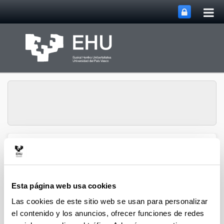
Abri
Saltar al contenido principal
me
prin
Grupo de Análisis
Abrir/cerrar m
Menú
Matricial y Aplicaciones
Esta página web usa cookies
Proyectos
Las cookies de este sitio web se usan para personalizar
el contenido y los anuncios, ofrecer funciones de redes