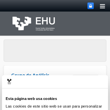
Abri
Saltar al contenido principal
me
prin
Grupo de Análisis
Abrir/cerrar m
Menú
Matricial y Aplicaciones
Proyectos
Esta página web usa cookies
Las cookies de este sitio web se usan para personalizar