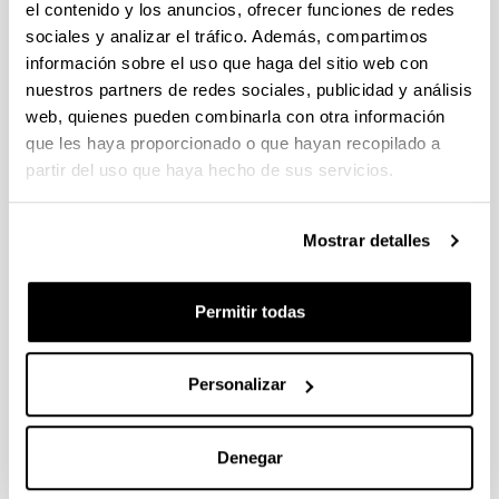
el contenido y los anuncios, ofrecer funciones de redes
sociales y analizar el tráfico. Además, compartimos
Propiedades algebraicas y
información sobre el uso que haga del sitio web con
geométricas de sistemas de control
nuestros partners de redes sociales, publicidad y análisis
y matrices (Subvención general a
web, quienes pueden combinarla con otra información
grupos GIU05/28)
que les haya proporcionado o que hayan recopilado a
partir del uso que haya hecho de sus servicios.
Personal investigador:
I. Zaballa
Periodo:
Mostrar detalles
desde 2005 hasta 2006
Entidad financiadora:
Permitir todas
UPV/EHU
Importe total:
21.000
Personalizar
Descripción:
<strong>Entidades participantes:</strong>
UPV/EHU&nbsp;<br/>
Denegar
<strong>N&uacute;mero de investigadores