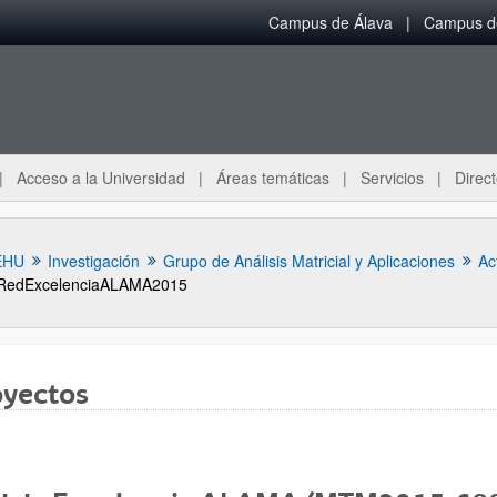
Campus de Álava
Campus de
Acceso a la Universidad
Áreas temáticas
Servicios
Direct
EHU
Investigación
Grupo de Análisis Matricial y Aplicaciones
Ac
RedExcelenciaALAMA2015
oyectos
ar subpáginas