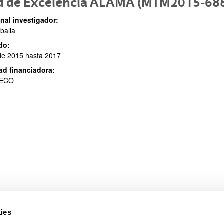
d de Excelencia ALAMA (MTM2015-68
nal investigador:
aballa
do:
de 2015 hasta 2017
ar subpáginas
ad financiadora:
ECO
ar subpáginas
ies