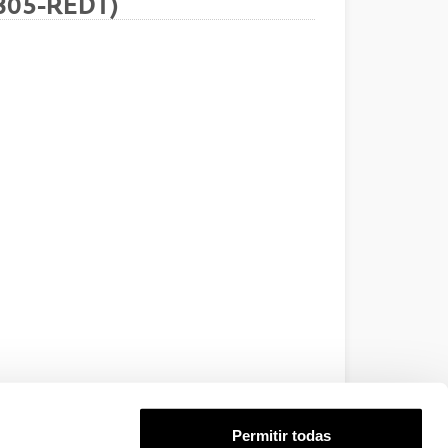
805-REDT)
Permitir todas