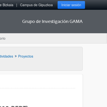
 Bizkaia
Campus de Gipuzkoa
Iniciar sesión
Grupo de Investigación GAMA
orio
tividades
Proyectos