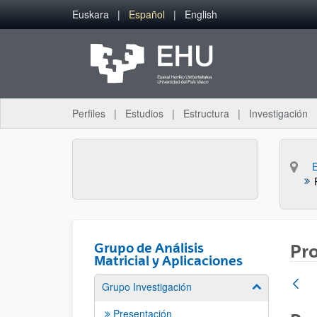
Saltar al contenido principal
Euskara
Español
English
Perfiles
Estudios
Estructura
Investigación
Grupo de Análisis
Pr
Matricial y Aplicaciones
Grupo Investigación
Mostrar/ocult
Presentación