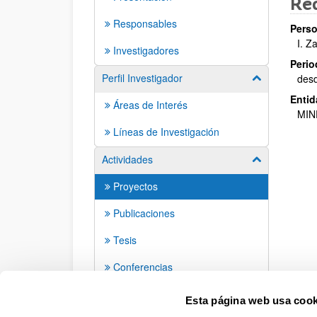
Re
Responsables
Perso
I. Z
Investigadores
Perio
Perfil Investigador
des
Mostrar/ocult
Entid
Áreas de Interés
MIN
Líneas de Investigación
Actividades
Mostrar/ocult
Proyectos
Publicaciones
Tesis
Conferencias
Seminarios
Esta página web usa cook