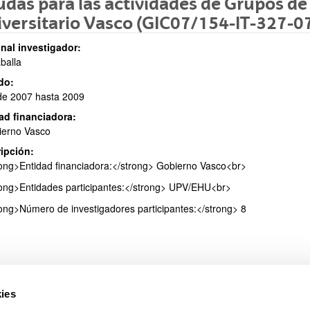
das para las actividades de Grupos de
versitario Vasco (GIC07/154-IT-327-0
nal investigador:
aballa
ar subpáginas
do:
de 2007 hasta 2009
ad financiadora:
ierno Vasco
ipción:
ar subpáginas
ong>Entidad financiadora:</strong> Gobierno Vasco<br>
ong>Entidades participantes:</strong> UPV/EHU<br>
ong>Número de investigadores participantes:</strong> 8
ies