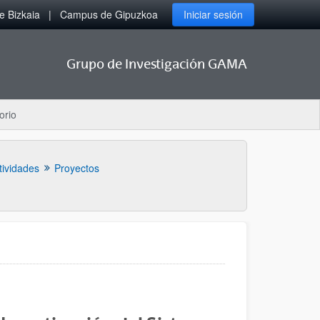
 Bizkaia
Campus de Gipuzkoa
Iniciar sesión
Grupo de Investigación GAMA
orio
tividades
Proyectos