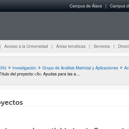
Campus de Álava
Campus de
Acceso a la Universidad
Áreas temáticas
Servicios
Direct
EHU
Investigación
Grupo de Análisis Matricial y Aplicaciones
Ac
Título del proyecto:</b> Ayudas para las actividades de Grupos de Investigación del Sistema Universitario Vasco (GIC07/154-IT-327-07)
oyectos
ar subpáginas