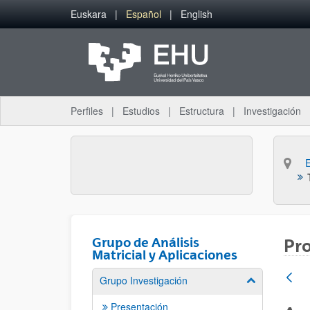
Saltar al contenido principal
Euskara
Español
English
Perfiles
Estudios
Estructura
Investigación
Grupo de Análisis
Pr
Matricial y Aplicaciones
Grupo Investigación
Mostrar/ocult
Presentación