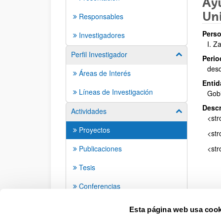
Ayu
Uni
Responsables
Perso
Investigadores
I. Z
Perfil Investigador
Mostrar/ocult
Perio
des
Áreas de Interés
Entid
Líneas de Investigación
Gob
Descr
Actividades
Mostrar/ocult
<str
Proyectos
<str
Publicaciones
<str
Tesis
Conferencias
Seminarios
Esta página web usa cook