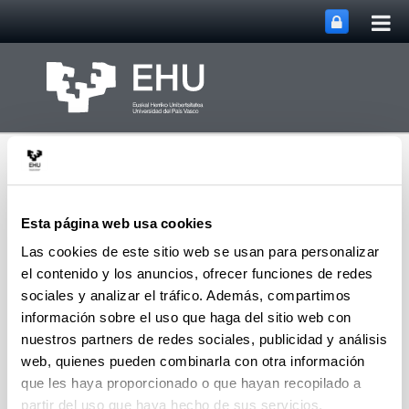
Abri
Saltar al contenido principal
me
prin
Esta página web usa cookies
Las cookies de este sitio web se usan para personalizar
el contenido y los anuncios, ofrecer funciones de redes
Grupo de Análisis
Abrir/cerrar m
Menú
Matricial y Aplicaciones
sociales y analizar el tráfico. Además, compartimos
información sobre el uso que haga del sitio web con
nuestros partners de redes sociales, publicidad y análisis
web, quienes pueden combinarla con otra información
Proyectos
que les haya proporcionado o que hayan recopilado a
partir del uso que haya hecho de sus servicios.
"
Propiedades algebraicas y analíticas de