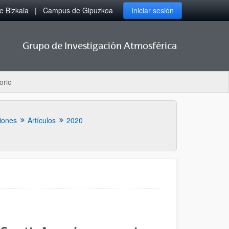
 Bizkaia
Campus de Gipuzkoa
Iniciar sesión
Grupo de Investigación Atmosférica
orio
iones
Artículos
2020