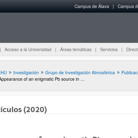
Campus de Álava
Campus de
Acceso a la Universidad
Áreas temáticas
Servicios
Direct
EHU
Investigación
Grupo de Investigación Atmosférica
Publicac
Appearance of an enigmatic Pb source in South America around 2000 BP:Anthropogenic vs natural origin
ículos (2020)
ar subpáginas