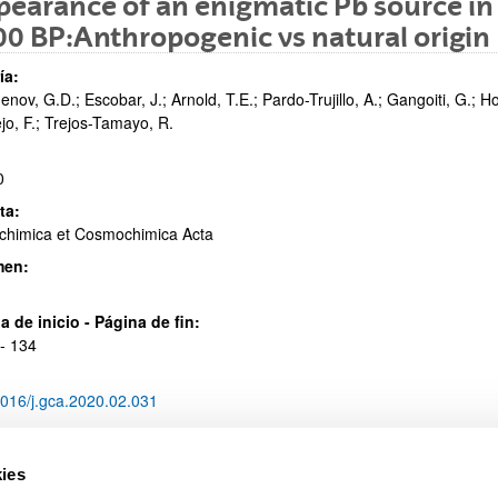
earance of an enigmatic Pb source i
0 BP:Anthropogenic vs natural origin
ía:
nov, G.D.; Escobar, J.; Arnold, T.E.; Pardo-Trujillo, A.; Gangoiti, G.; Hoy
ejo, F.; Trejos-Tamayo, R.
ar subpáginas
0
ta:
chimica et Cosmochimica Acta
men:
ar subpáginas
a de inicio - Página de fin:
- 134
016/j.gca.2020.02.031
ies