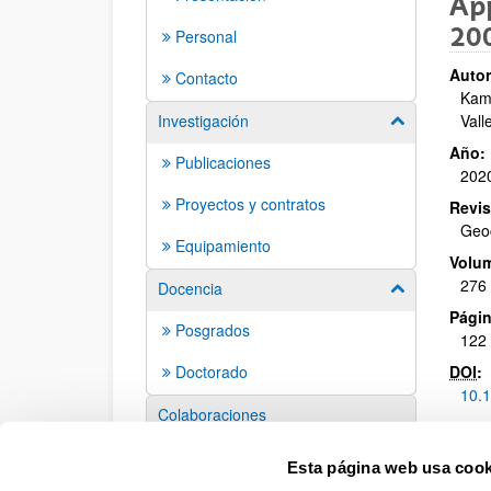
App
200
Personal
Autor
Contacto
Kame
Investigación
Vall
Mostrar/ocult
Año:
Publicaciones
202
Proyectos y contratos
Revis
Geo
Equipamiento
Volu
276
Docencia
Mostrar/ocult
Págin
Posgrados
122 
Doctorado
DOI
:
10.1
Colaboraciones
Eventos
Esta página web usa cook