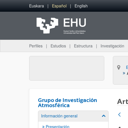
Saltar al contenido principal
Euskara
Español
English
Perfiles
Estudios
Estructura
Investigación
Grupo de Investigación
Art
Atmosférica
Información general
Mostrar/ocult
Presentación