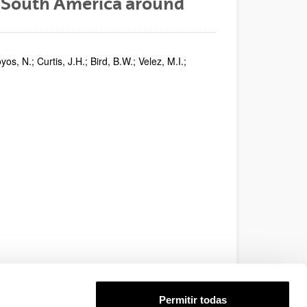
n South America around
os, N.; Curtis, J.H.; Bird, B.W.; Velez, M.I.;
Permitir todas